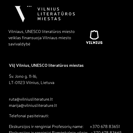
Vilniaus, UNESCO literatūros miesto
veiklas finansuoja Vilniaus miesto
savivaldybė
VšĮ Vilnius, UNESCO literatūros miestas
Šv. Jono g. 11-16,
LT-01123 Vilnius, Lietuva
ruta@vilniusliterature.lt
marija@vilniusliterature.lt
Telefonai pasiteirauti:
Ekskursijos ir renginiai Profesorių name: +370 678 83651
Ekskursijos ir renginiai Pamėnkalnio viloje: +370 678 83665