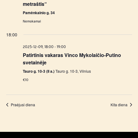
metraštis“
Pamėnkalnio g. 34
Nemokamai
18:00
-
2025-12-09, 18:00
19:00
Patirtinis vakaras Vinco Mykolaičio-Putino
svetainėje
Tauro g. 10-3 (II a.)
Tauro g. 10-3, Vilnius
€10
Praėjusi diena
Kita diena