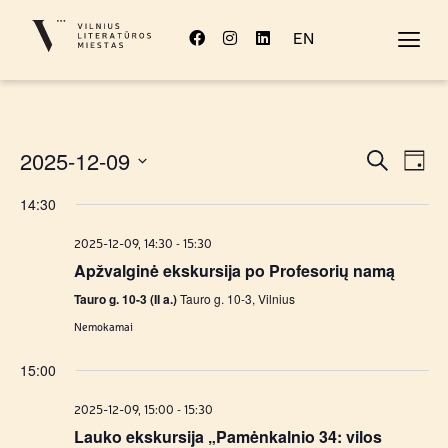
EN
Rengi
Re
2025-12-09
Paieška
Diena
Pasirinkti
Vi
Sear
datą
14:30
Na
and
-
2025-12-09, 14:30
15:30
View
Apžvalginė ekskursija po Profesorių namą
Tauro g. 10-3 (II a.)
Tauro g. 10-3, Vilnius
Navig
Nemokamai
15:00
-
2025-12-09, 15:00
15:30
Lauko ekskursija „Pamėnkalnio 34: vilos