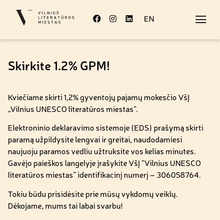
EN
Skirkite 1.2% GPM!
Kviečiame skirti 1,2% gyventojų pajamų mokesčio VšĮ
„Vilnius UNESCO literatūros miestas“.
Elektroninio deklaravimo sistemoje (EDS) prašymą skirti
paramą užpildysite lengvai ir greitai, naudodamiesi
naujuoju paramos vedliu užtruksite vos kelias minutes.
Gavėjo paieškos langelyje įrašykite VšĮ “Vilnius UNESCO
literatūros miestas” identifikacinį numerį – 306058764.
Tokiu būdu prisidėsite prie mūsų vykdomų veiklų.
Dėkojame, mums tai labai svarbu!