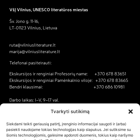
VšĮ Vilnius, UNESCO literatūros miestas
Šv. Jono g. 11-16,
LT-01123 Vilnius, Lietuva
ruta@vilniusliterature.lt
marija@vilniusliterature.lt
Telefonai pasiteirauti:
Ekskursijos ir renginiai Profesorių name: +370 678 83651
Ekskursijos ir renginiai Pamėnkalnio viloje: +370 678 83665
Bendri klausimai: +370 686 10981
Darbo laikas: I–V, 9–17 val.
Tvarkyti sutikimą
Kodėl Vilnius yra literatūros miestas?
Siekdami teikti geriausią patirtį, įrenginio informacijai saugoti ir (arba)
pasiekti naudojame tokias technologijas kaip slapukus. Jei sutiksime su
Kontaktai
šiomis technologijomis, galėsime apdoroti duomenis, tokius kaip naršymo