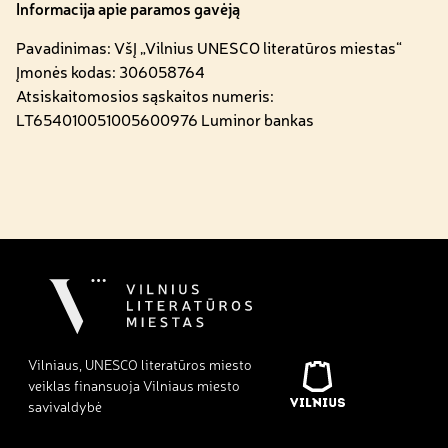
Informacija apie paramos gavėją
Pavadinimas: VšĮ „Vilnius UNESCO literatūros miestas“
Įmonės kodas: 306058764
Atsiskaitomosios sąskaitos numeris:
LT654010051005600976 Luminor bankas
Vilniaus, UNESCO literatūros miesto
veiklas finansuoja Vilniaus miesto
savivaldybė