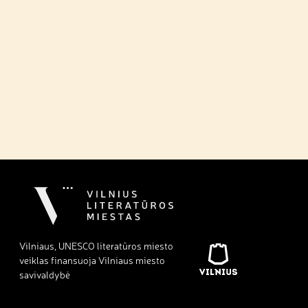
Vilniaus, UNESCO literatūros miesto
veiklas finansuoja Vilniaus miesto
savivaldybė