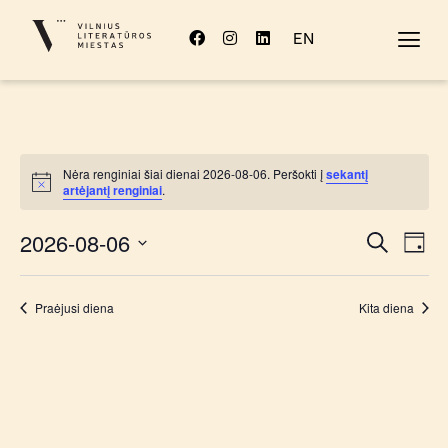
EN
Nėra renginiai šiai dienai 2026-08-06. Peršokti į
sekantį
Notice
artėjantį renginiai
.
Rengi
Re
2026-08-06
Paieška
Diena
Pasirinkti
Vi
Sear
datą
Na
Praėjusi diena
Kita diena
and
View
Navig