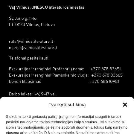
VšĮ Vilnius, UNESCO literatūros miestas
Šv. Jono g. 11-16,
LT-01123 Vilnius, Lietuva
ruta@vilniusliterature.lt
marija@vilniusliterature.lt
Telefonai pasiteirauti:
Ekskursijos ir renginiai Profesorių name: +370 678 83651
Ekskursijos ir renginiai Pamėnkalnio viloje: +370 678 83665
Bendri klausimai: +370 686 10981
Darbo laikas: I–V, 9–17 val.
Tvarkyti sutikimą
Kodėl Vilnius yra literatūros miestas?
Siekdami teikti geriausią patirtį, įrenginio informacijai saugoti ir (arba)
pasiekti naudojame tokias technologijas kaip slapukus. Jei sutiksime su
Kontaktai
šiomis technologijomis, galėsime apdoroti duomenis, tokius kaip naršymo
elgsena arba unikalūs ID šioje svetainėje. Nesutikimas arba sutikimo
Dokumentai