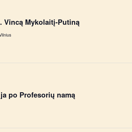
. Vincą Mykolaitį-Putiną
Vilnius
ija po Profesorių namą