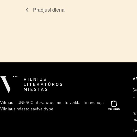
Praėjusi diena
Vš
Šv
LT
Vilniaus, UNESCO literatūros miesto veiklas finansuoja
Vilniaus miesto savivaldybė
ru
ma
Te