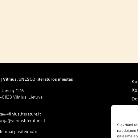
Į Vilnius, UNESCO literatūros miestas
Kod
Ko
. Jono g. 11-16,
-01123 Vilnius, Lietuva
Do
Sav
ta@vilniusliterature.lt
Pa
rija@vilniusliterature.lt
Na
Siekdami teik
naudojame to
lefonai pasiteirauti:
Na
galėsime ap