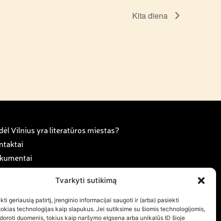
Kita diena
ėl Vilnius yra literatūros miestas?
ntaktai
kumentai
anorystė ir karjera
Tvarkyti sutikimą
rama
ujienos
ti geriausią patirtį, įrenginio informacijai saugoti ir (arba) pasiekti
kias technologijas kaip slapukus. Jei sutiksime su šiomis technologijomis,
ujienlaiškio prenumerata
doroti duomenis, tokius kaip naršymo elgsena arba unikalūs ID šioje