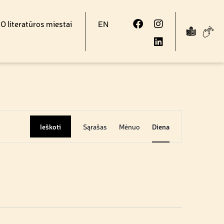
 literatūros miestai
EN
Renginys
Ieškoti
Sąrašas
Mėnuo
Diena
Views
Navigation