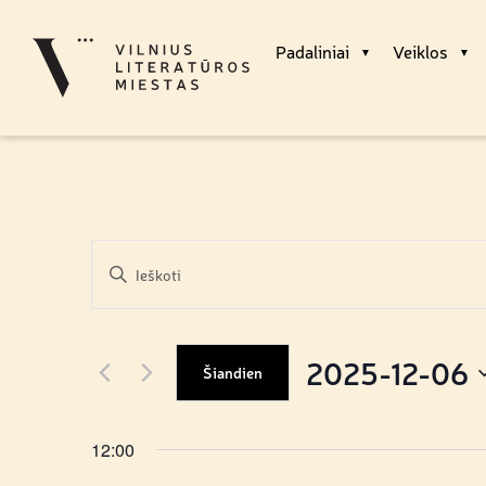
Padaliniai
Veiklos
Renginiai
Enter
Keyword.
Search
Search
for
Renginiai
and
by
2025-12-06
Keyword.
Views
Šiandien
Pasirinkti
Navigation
datą
12:00