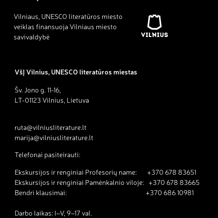
Vilniaus, UNESCO literatūros miesto
veiklas finansuoja Vilniaus miesto
savivaldybė
VšĮ Vilnius, UNESCO literatūros miestas
Šv. Jono g. 11-16,
LT-01123 Vilnius, Lietuva
ruta@vilniusliterature.lt
marija@vilniusliterature.lt
Telefonai pasiteirauti:
Ekskursijos ir renginiai Profesorių name: +370 678 83651
Ekskursijos ir renginiai Pamėnkalnio viloje: +370 678 83665
Bendri klausimai: +370 686 10981
Darbo laikas: I–V, 9–17 val.