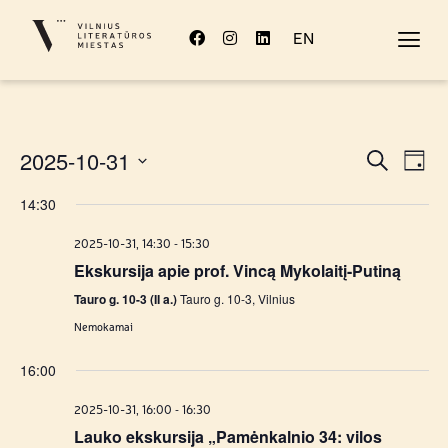
EN
Rengi
Re
2025-10-31
Paieška
Diena
Pasirinkti
Vi
Sear
datą
14:30
Na
and
-
2025-10-31, 14:30
15:30
View
Ekskursija apie prof. Vincą Mykolaitį-Putiną
Tauro g. 10-3 (II a.)
Tauro g. 10-3, Vilnius
Navig
Nemokamai
16:00
-
2025-10-31, 16:00
16:30
Lauko ekskursija „Pamėnkalnio 34: vilos