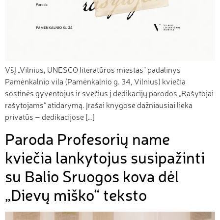
VšĮ „Vilnius, UNESCO literatūros miestas“ padalinys
Pamėnkalnio vila (Pamėnkalnio g. 34, Vilnius) kviečia
sostinės gyventojus ir svečius į dedikacijų parodos „Rašytojai
rašytojams“ atidarymą. Įrašai knygose dažniausiai lieka
privatūs – dedikacijose […]
Paroda Profesorių name
kviečia lankytojus susipažinti
su Balio Sruogos kova dėl
„Dievų miško“ teksto