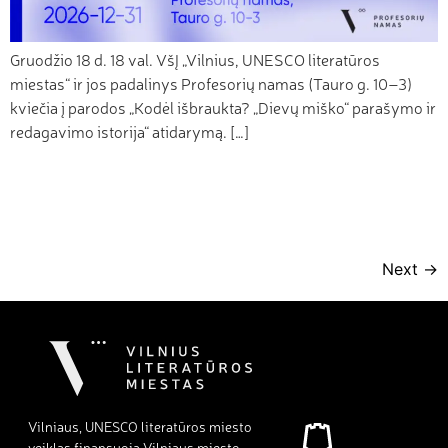
Gruodžio 18 d. 18 val. VšĮ „Vilnius, UNESCO literatūros
miestas“ ir jos padalinys Profesorių namas (Tauro g. 10–3)
kviečia į parodos „Kodėl išbraukta? „Dievų miško“ parašymo ir
redagavimo istorija“ atidarymą. […]
Next
→
Vilniaus, UNESCO literatūros miesto
veiklas finansuoja Vilniaus miesto