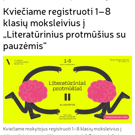
Kviečiame registruoti 1–8
klasių moksleivius į
„Literatūrinius protmūšius su
pauzėmis“
Kviečiame mokytojus registruoti 1–8 klasių moksleivius į