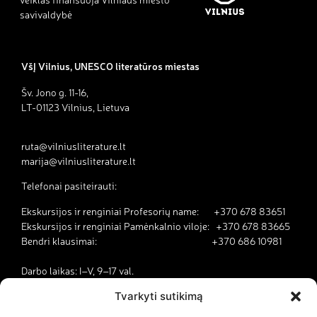
savivaldybė
VšĮ Vilnius, UNESCO literatūros miestas
Šv. Jono g. 11-16,
LT-01123 Vilnius, Lietuva
ruta@vilniusliterature.lt
marija@vilniusliterature.lt
Telefonai pasiteirauti:
Ekskursijos ir renginiai Profesorių name: +370 678 83651
Ekskursijos ir renginiai Pamėnkalnio viloje: +370 678 83665
Bendri klausimai: +370 686 10981
Darbo laikas: I–V, 9–17 val.
Tvarkyti sutikimą