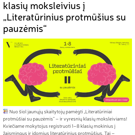
klasių moksleivius į
„Literatūrinius protmūšius su
pauzėmis“
Nuo šiol jaunųjų skaitytojų pamėgti „Literatūriniai
protmūšiai su pauzėmis“ – ir vyresnių klasių moksleiviams!
Kviečiame mokytojus registruoti 1–8 klasių mokinius į
žaismingus ir įdomius literatūrinius protmūšius. Tai –