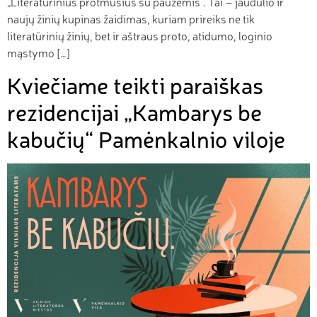
„Literatūrinius protmūšius su pauzėmis“. Tai – jaudulio ir
naujų žinių kupinas žaidimas, kuriam prireiks ne tik
literatūrinių žinių, bet ir aštraus proto, atidumo, loginio
mąstymo […]
Kviečiame teikti paraiškas
rezidencijai „Kambarys be
kabučių“ Pamėnkalnio viloje