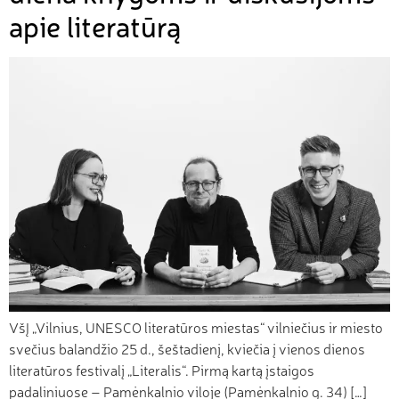
apie literatūrą
VšĮ „Vilnius, UNESCO literatūros miestas“ vilniečius ir miesto
svečius balandžio 25 d., šeštadienį, kviečia į vienos dienos
literatūros festivalį „Literalis“. Pirmą kartą įstaigos
padaliniuose – Pamėnkalnio viloje (Pamėnkalnio g. 34) […]