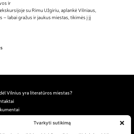
vos ir
je ekskursijoje su Rimu Užgiriu, aplankė Vilniaus,
– labai gražus ir jaukus miestas, tikimės į jį
as
ėl Vilnius yra literatūros miestas?
ntaktai
kumentai
anorystė ir karjera
Tvarkyti sutikimą
rama