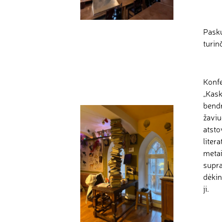
Pasku
turin
Konfe
„Kask
bendr
žaviu
atsto
liter
metai
supra
dėkin
ji.