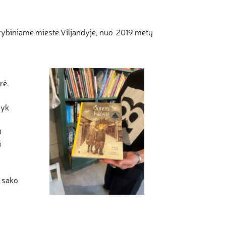
kūrybiniame mieste Viljandyje, nuo 2019 metų
rė.
syk
O
i
– sako