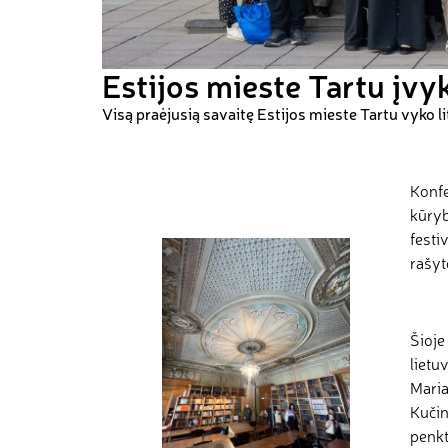
Estijos mieste Tartu įvy
Visą praėjusią savaitę Estijos mieste Tartu vyko l
Konfe
kūry
festi
rašyt
Šioje
lietu
Maria
Kučin
penkt