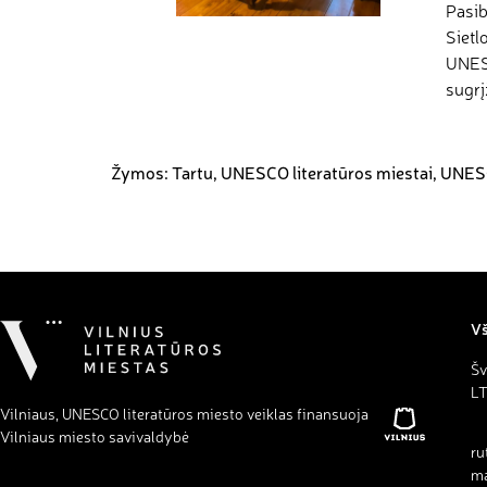
Pasib
Sietl
UNESC
sugrį
Žymos:
Tartu
,
UNESCO literatūros miestai
,
UNESC
Vš
Šv
LT
Vilniaus, UNESCO literatūros miesto veiklas finansuoja
Vilniaus miesto savivaldybė
ru
ma