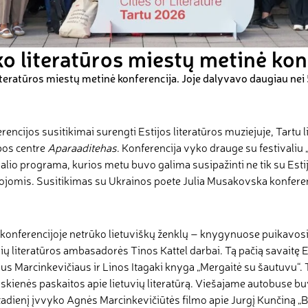
ko literatūros miestų metinė kon
iteratūros miestų metinė konferencija. Joje dalyvavo daugiau nei 
rencijos susitikimai surengti Estijos literatūros muziejuje, Tartu 
bos centre
Aparaaditehas
. Konferencija vyko drauge su festivaliu 
valio programa, kurios metu buvo galima susipažinti ne tik su Estijos
ojomis. Susitikimas su Ukrainos poete Julia Musakovska konferen
 konferencijoje netrūko lietuviškų ženklų – knygynuose puikavosi 
vių literatūros ambasadorės Tinos Kattel darbai. Tą pačią savaitę 
us Marcinkevičiaus ir Linos Itagaki knyga „Mergaitė su šautuvu“. T
skienės paskaitos apie lietuvių literatūrą. Viešajame autobuse bu
adienį įvvyko Agnės Marcinkevičiūtės filmo apie Jurgį Kunčiną „B