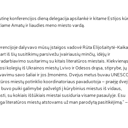
tinę konferencijos dieną delegacija apsilankė ir kitame Estijos 
čiame Amatų ir liaudies meno miesto vardą.
rencijoje dalyvavo mūsų įstaigos vadovė Rūta Elijošaitytė-Kaika
art iš šių susitikimų parsivežu įvairiausių minčių, idėjų ir
adarbiavimo susitarimų su kitais literatūros miestais. Kiekvieną
osi kolegių iš Ukrainos miestų Lvivo ir Odesos drąsa, stiprybe, jų
vavimu savo šaliai ir jos žmonėms. Dvejus metus buvau UNESC
atūros miestų potinklio koordinatoriaus pavaduotoja – praėję dvej
 buvo puiki galimybė pažvelgti į kūrybinius miestus iš vidaus,
sti, su kokiais iššūkiais miestai susiduria visame pasaulyje. Esu
ga literatūros miestų atstovams už man parodytą pasitikėjimą.“ 