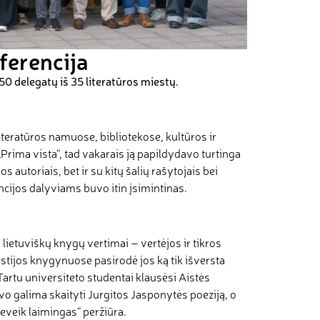
ferencija
50 delegatų iš 35 literatūros miestų.
literatūros namuose, bibliotekose, kultūros ir
„Prima vista“, tad vakarais ją papildydavo turtinga
 autoriais, bet ir su kitų šalių rašytojais bei
cijos dalyviams buvo itin įsimintinas.
lietuviškų knygų vertimai – vertėjos ir tikros
Estijos knygynuose pasirodė jos ką tik išversta
artu universiteto studentai klausėsi Aistės
vo galima skaityti Jurgitos Jasponytės poeziją, o
eveik laimingas“ peržiūra.