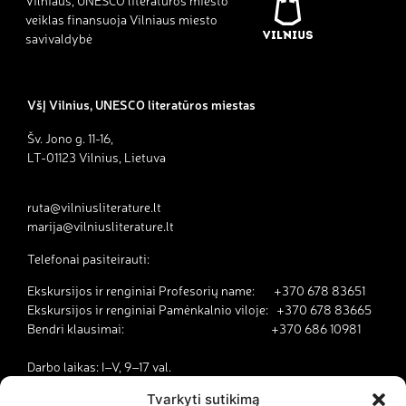
Vilniaus, UNESCO literatūros miesto
veiklas finansuoja Vilniaus miesto
savivaldybė
VšĮ Vilnius, UNESCO literatūros miestas
Šv. Jono g. 11-16,
LT-01123 Vilnius, Lietuva
ruta@vilniusliterature.lt
marija@vilniusliterature.lt
Telefonai pasiteirauti:
Ekskursijos ir renginiai Profesorių name: +370 678 83651
Ekskursijos ir renginiai Pamėnkalnio viloje: +370 678 83665
Bendri klausimai: +370 686 10981
Darbo laikas: I–V, 9–17 val.
Tvarkyti sutikimą