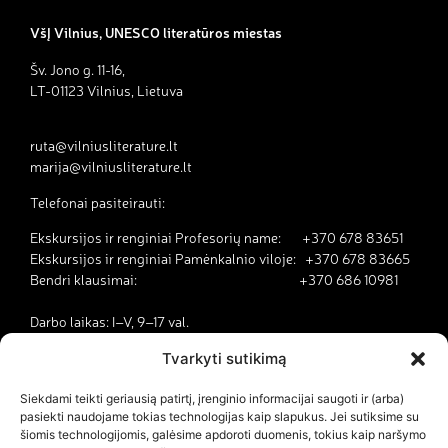
VšĮ Vilnius, UNESCO literatūros miestas
Šv. Jono g. 11-16,
LT-01123 Vilnius, Lietuva
ruta@vilniusliterature.lt
marija@vilniusliterature.lt
Telefonai pasiteirauti:
Ekskursijos ir renginiai Profesorių name: +370 678 83651
Ekskursijos ir renginiai Pamėnkalnio viloje: +370 678 83665
Bendri klausimai: +370 686 10981
Darbo laikas: I–V, 9–17 val.
Tvarkyti sutikimą
Kodėl Vilnius yra literatūros miestas?
Siekdami teikti geriausią patirtį, įrenginio informacijai saugoti ir (arba)
pasiekti naudojame tokias technologijas kaip slapukus. Jei sutiksime su
Kontaktai
šiomis technologijomis, galėsime apdoroti duomenis, tokius kaip naršymo