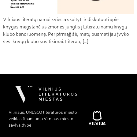
Vilniaus literatų namai kviečia skaityti ir diskutuoti apie
knygas mėgstančius žmones jungtis į Literatų namų knygų
klubo bendruomenę. Per pirmąjį šių metų pusmetį jau įvyko
šeši knygų klubo susitikimai. Literatų […]
Vilniaus, UNESCO literatūros miesto
veiklas finansuoja Vilniaus miesto
savivaldybė