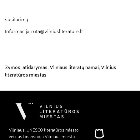
susitarimą
Informacija: ruta@vilniusliterature.lt
Žymos:
atidarymas
,
Vilniaus literatų namai
,
Vilnius
literatūros miestas
Vilniaus, UNESCO literatūros miesto
veiklas finansuoja Vilniaus miesto