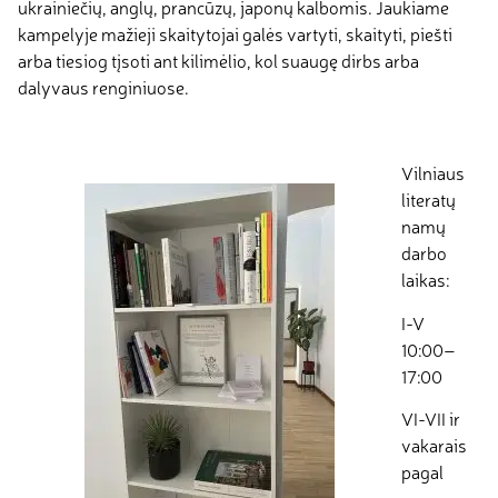
ukrainiečių, anglų, prancūzų, japonų kalbomis. Jaukiame
kampelyje mažieji skaitytojai galės vartyti, skaityti, piešti
arba tiesiog tįsoti ant kilimėlio, kol suaugę dirbs arba
dalyvaus renginiuose.
Vilniaus
literatų
namų
darbo
laikas:
I-V
10:00–
17:00
VI-VII ir
vakarais
pagal