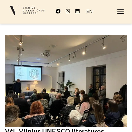
EN
VšĮ „Vilnius UNESCO literatūros