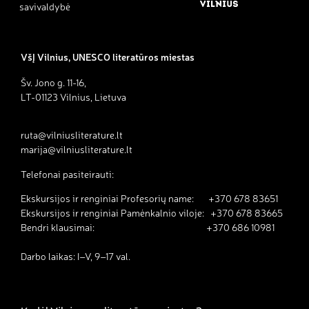
savivaldybė
VšĮ Vilnius, UNESCO literatūros miestas
Šv. Jono g. 11-16,
LT-01123 Vilnius, Lietuva
ruta@vilniusliterature.lt
marija@vilniusliterature.lt
Telefonai pasiteirauti:
Ekskursijos ir renginiai Profesorių name: +370 678 83651
Ekskursijos ir renginiai Pamėnkalnio viloje: +370 678 83665
Bendri klausimai: +370 686 10981
Darbo laikas: I–V, 9–17 val.