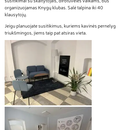
susitikimai su skaitytojais, dirbtuvėlės vaikams, bus
organizuojamas Knygų klubas. Salė talpina iki 40
klausytojų.
Jeigu planuojate susitikimus, kuriems kavinės pernelyg
triukšmingos, jiems taip pat atsiras vieta.