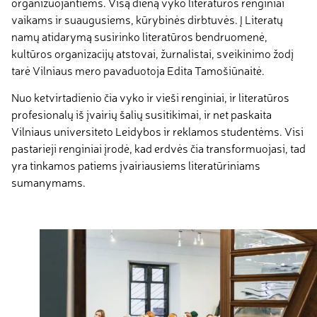
organizuojantiems. Visą dieną vyko literatūros renginiai
vaikams ir suaugusiems, kūrybinės dirbtuvės. Į Literatų
namų atidarymą susirinko literatūros bendruomenė,
kultūros organizacijų atstovai, žurnalistai, sveikinimo žodį
tarė Vilniaus mero pavaduotoja Edita Tamošiūnaitė.
Nuo ketvirtadienio čia vyko ir vieši renginiai, ir literatūros
profesionalų iš įvairių šalių susitikimai, ir net paskaita
Vilniaus universiteto Leidybos ir reklamos studentėms. Visi
pastarieji renginiai įrodė, kad erdvės čia transformuojasi, tad
yra tinkamos patiems įvairiausiems literatūriniams
sumanymams.