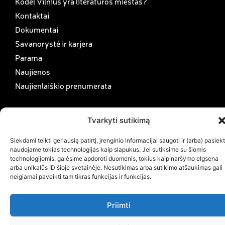
Kodėl Vilnius yra literatūros miestas?
Kontaktai
Dokumentai
Savanorystė ir karjera
Parama
Naujienos
Naujienlaiškio prenumerata
Tvarkyti sutikimą
Siekdami teikti geriausią patirtį, įrenginio informacijai saugoti ir (arba) pasiekt
naudojame tokias technologijas kaip slapukus. Jei sutiksime su šiomis
technologijomis, galėsime apdoroti duomenis, tokius kaip naršymo elgsena
arba unikalūs ID šioje svetainėje. Nesutikimas arba sutikimo atšaukimas gali
neigiamai paveikti tam tikras funkcijas ir funkcijas.
Priimti