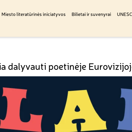
Miesto literatūrinės iniciatyvos
Bilietai ir suvenyrai
UNESCO
ia dalyvauti poetinėje Eurovizij