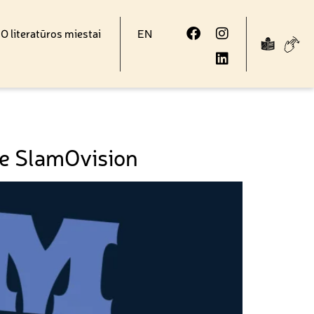
 literatūros miestai
EN
oje SlamOvision