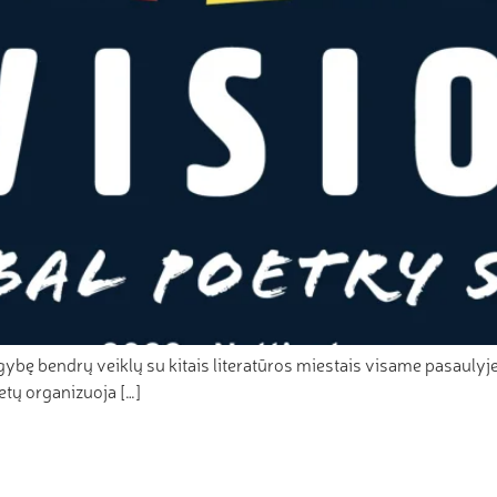
ybę bendrų veiklų su kitais literatūros miestais visame pasaulyje!
etų organizuoja […]