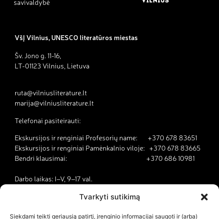
savivaldybė
VšĮ Vilnius, UNESCO literatūros miestas
Šv. Jono g. 11-16,
LT-01123 Vilnius, Lietuva
ruta@vilniusliterature.lt
marija@vilniusliterature.lt
Telefonai pasiteirauti:
Ekskursijos ir renginiai Profesorių name: +370 678 83651
Ekskursijos ir renginiai Pamėnkalnio viloje: +370 678 83665
Bendri klausimai: +370 686 10981
Darbo laikas: I–V, 9–17 val.
Tvarkyti sutikimą
Kodėl Vilnius yra literatūros miestas?
Siekdami teikti geriausią patirtį, įrenginio informacijai saugoti ir (arba)