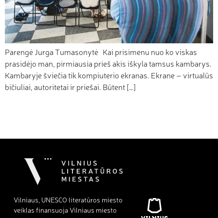
Parengė Jurga Tumasonytė Kai prisimenu nuo ko viskas
prasidėjo man, pirmiausia prieš akis iškyla tamsus kambarys.
Kambaryje šviečia tik kompiuterio ekranas. Ekrane – virtualūs
bičiuliai, autoritetai ir priešai. Būtent […]
Vilniaus, UNESCO literatūros miesto
veiklas finansuoja Vilniaus miesto