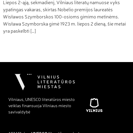
Liepos 2-ąją, sekmadienį, Vilniaus literatų namuose vyks
ypatingas vakaras, skirtas Nobelio premijos laureatės
Wisławos Szymborskos 100-osioms gimimo metinėms.
Wisława Szymborska gimė 1923 m. liepos 2 dieną, šie metai
yra paskelbti […]
Vilniaus, UNESCO literatūros miesto
veiklas finansuoja Vilniaus miesto
savivaldybė