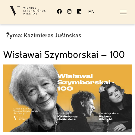
EN
Žyma:
Kazimieras Jušinskas
Wisławai Szymborskai – 100