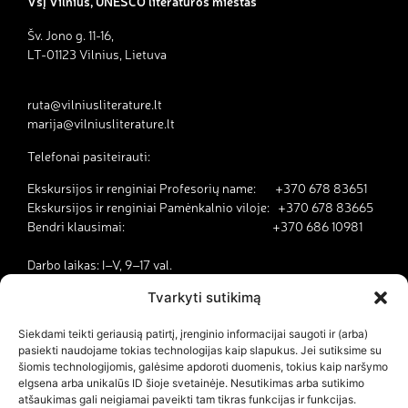
VšĮ Vilnius, UNESCO literatūros miestas
Šv. Jono g. 11-16,
LT-01123 Vilnius, Lietuva
ruta@vilniusliterature.lt
marija@vilniusliterature.lt
Telefonai pasiteirauti:
Ekskursijos ir renginiai Profesorių name: +370 678 83651
Ekskursijos ir renginiai Pamėnkalnio viloje: +370 678 83665
Bendri klausimai: +370 686 10981
Darbo laikas: I–V, 9–17 val.
Tvarkyti sutikimą
Kodėl Vilnius yra literatūros miestas?
Siekdami teikti geriausią patirtį, įrenginio informacijai saugoti ir (arba)
pasiekti naudojame tokias technologijas kaip slapukus. Jei sutiksime su
Kontaktai
šiomis technologijomis, galėsime apdoroti duomenis, tokius kaip naršymo
elgsena arba unikalūs ID šioje svetainėje. Nesutikimas arba sutikimo
Dokumentai
atšaukimas gali neigiamai paveikti tam tikras funkcijas ir funkcijas.