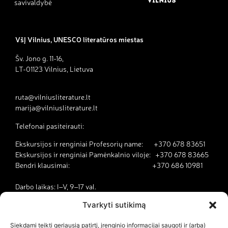
savivaldybė
VšĮ Vilnius, UNESCO literatūros miestas
Šv. Jono g. 11-16,
LT-01123 Vilnius, Lietuva
ruta@vilniusliterature.lt
marija@vilniusliterature.lt
Telefonai pasiteirauti:
Ekskursijos ir renginiai Profesorių name: +370 678 83651
Ekskursijos ir renginiai Pamėnkalnio viloje: +370 678 83665
Bendri klausimai: +370 686 10981
Darbo laikas: I–V, 9–17 val.
Tvarkyti sutikimą
Kodėl Vilnius yra literatūros miestas?
Siekdami teikti geriausią patirtį, įrenginio informacijai saugoti ir (arba)