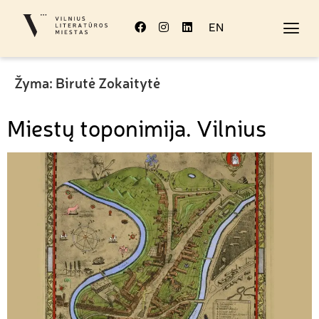
EN
Žyma:
Birutė Zokaitytė
Miestų toponimija. Vilnius