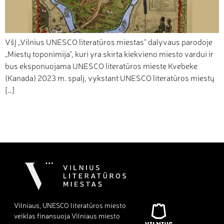
VšĮ „Vilnius UNESCO literatūros miestas“ dalyvaus parodoje
„Miestų toponimija“, kuri yra skirta kiekvieno miesto vardui ir
bus eksponuojama UNESCO literatūros mieste Kvebeke
(Kanada) 2023 m. spalį, vykstant UNESCO literatūros miestų
[…]
Vilniaus, UNESCO literatūros miesto
veiklas finansuoja Vilniaus miesto