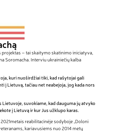
machą
s projektas – tai skaitymo skatinimo iniciatyva,
lina Soromacha. Interviu ukrainiečių kalba
ja, kuri nuoširdžiai tiki, kad rašytojai gali
ti į Lietuvą, tačiau net neabejoja, jog kada nors
is Lietuvoje, suvokiame, kad dauguma jų atvyko
ekote į Lietuvą ir kur Jus užklupo karas.
r 2021metais reabilitacinėje sodyboje „Doloni
je veteranams, kariavusiems nuo 2014 metų