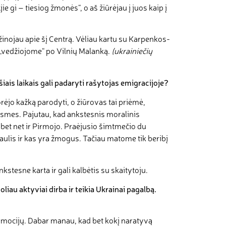
jie gi – tiesiog žmonės“, o aš žiūrėjau į juos kaip į
žinojau apie šį Centrą. Vėliau kartu su Karpenkos-
„vedžiojome“ po Vilnių Malanką.
(ukrainiečių
iais laikais gali padaryti rašytojas emigracijoje?
ėjo kažką parodyti, o žiūrovas tai priėmė,
prasmes. Pajutau, kad ankstesnis moralinis
 bet net ir Pirmojo. Praėjusio šimtmečio du
saulis ir kas yra žmogus. Tačiau matome tik beribį
kstesne karta ir gali kalbėtis su skaitytoju.
iau aktyviai dirba ir teikia Ukrainai pagalbą.
emocijų. Dabar manau, kad bet kokį naratyvą