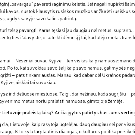
eiginį „pavargau“ paversti raginimu keistis. Jei negali nupirkti ša
ui kavos, nustok klausytis rusiškos muzikos ar žiūrėti rusiškus s
us
, ugdyk savyje savo šalies patriotą.
, turi teisę pavargti. Karas tęsiasi jau daugiau nei metus, suprant
centų ties išdavyste, o sutelkti dėmesį į tai, kad atėjo metas trans
namai – Neseniai buvau Kyjive – ten viskas kaip namuose: mano did
oti. Po to, kai suvokiau savo šalį kaip savo namus, galimybės negr
ikas grįžti – pats tinkamiausias. Manau, kad dabar dėl Ukrainos pad
Kyjive, aiškiai tai suvokiau.
yse ir dideliuose miestuose. Taigi, dar nežinau, kada sugrįšiu – 
ius gyvenimo metus noriu praleisti namuose, gimtojoje žemėje.
e Lietuvoje praleistą laiką? Ar čia įgytos patirtys bus Jums verti
 čia, Lietuvoje, kaip rašytoja ūgtelėjau daug daugiau nei per visu
augų. Iš to kyla tarptautinis dialogas, o kultūros politika persikel