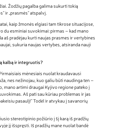
ai. Žodžių pagalba galima sukurti tokią
s“ ir „prasmės“ atspalvį.
atai, kaip žmonės elgiasi tam tikrose situacijose,
 buvo du esminiai suvokimai: pirmas – kad mano
a aš pradėjau kurti naujas prasmes ir vertybines
aujai, sukuria naujas vertybes, atsiranda nauji
 kalbą ir integruotis?
 Pirmaisiais mėnesiais nuolat kraudavausi
ža, nes nežinojau, kuo galiu būti naudinga ten –
o, mano artimi draugai Kyjivo regione pateko į
ų suvokimas. Aš pati sau kūriau problemas ir jas
keisiu pasaulį!“ Todėl ir atvykau į savanorių
io stereotipinio požiūrio į šį karą iš pradžių
vyje jį išspręsti. Iš pradžių mane nuolat bandė