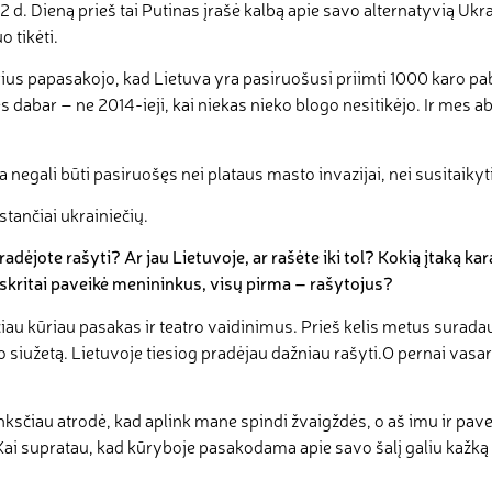
2 d. Dieną prieš tai Putinas įrašė kalbą apie savo alternatyvią Ukrai
 tikėti.
us papasakojo, kad Lietuva yra pasiruošusi priimti 1000 karo pabė
s dabar – ne 2014-ieji, kai niekas nieko blogo nesitikėjo. Ir mes 
da negali būti pasiruošęs nei plataus masto invazijai, nei susitaik
kstančiai ukrainiečių.
adėjote rašyti? Ar jau Lietuvoje, ar rašėte iki tol? Kokią įtaką k
pskritai paveikė menininkus, visų pirma – rašytojus
?
iau kūriau pasakas ir teatro vaidinimus. Prieš kelis metus surad
iužetą. Lietuvoje tiesiog pradėjau dažniau rašyti.O pernai vasarą
ksčiau atrodė, kad aplink mane spindi žvaigždės, o aš imu ir paverči
. Kai supratau, kad kūryboje pasakodama apie savo šalį galiu kažką 