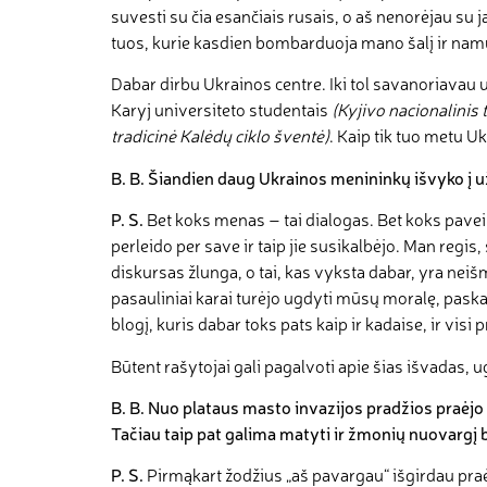
suvesti su čia esančiais rusais, o aš nenorėjau su jai
tuos, kurie kasdien bombarduoja mano šalį ir nam
Dabar dirbu Ukrainos centre. Iki tol savanoriavau 
Karyj universiteto studentais
(Kyjivo nacionalinis 
tradicinė Kalėdų ciklo šventė)
. Kaip tik tuo metu U
B
.
B
.
Šiandien daug Ukrainos menininkų išvyko į užs
P
.
S
.
Bet koks menas – tai dialogas. Bet koks pavei
perleido per save ir taip jie susikalbėjo. Man regis
diskursas žlunga, o tai, kas vyksta dabar, yra neiš
pasauliniai karai turėjo ugdyti mūsų moralę, paska
blogį, kuris dabar toks pats kaip ir kadaise, ir visi
Būtent rašytojai gali pagalvoti apie šias išvadas, u
B
.
B
.
Nuo plataus masto invazijos pradžios praėjo j
Tačiau taip pat galima matyti ir žmonių nuovargį b
P
.
S
.
Pirmąkart žodžius „aš pavargau“ išgirdau pra