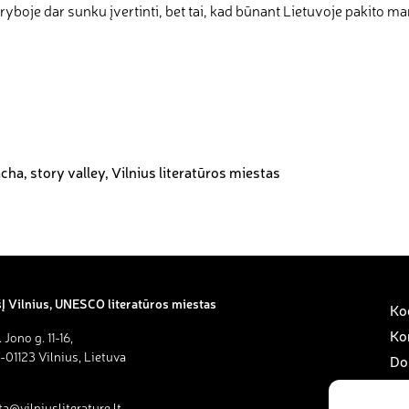
yboje dar sunku įvertinti, bet tai, kad būnant Lietuvoje pakito man
acha
,
story valley
,
Vilnius literatūros miestas
Į Vilnius, UNESCO literatūros miestas
Kod
Ko
. Jono g. 11-16,
-01123 Vilnius, Lietuva
Do
Sav
ta@vilniusliterature.lt