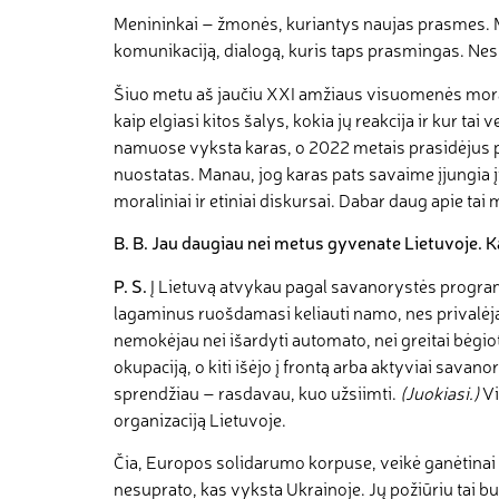
Menininkai – žmonės, kuriantys naujas prasmes. M
komunikaciją, dialogą, kuris taps prasmingas. Nes,
Šiuo metu aš jaučiu XXI amžiaus visuomenės moralės 
kaip elgiasi kitos šalys, kokia jų reakcija ir kur
namuose vyksta karas, o 2022 metais prasidėjus pl
nuostatas. Manau, jog karas pats savaime įjungia į
moraliniai ir etiniai diskursai. Dabar daug apie tai
B
.
B
.
Jau daugiau nei metus gyvenate Lietuvoje. Ka
P
. S.
Į Lietuvą atvykau pagal savanorystės programą
lagaminus ruošdamasi keliauti namo, nes privalėjau
nemokėjau nei išardyti automato, nei greitai bėgi
okupaciją, o kiti išėjo į frontą arba aktyviai sava
sprendžiau – rasdavau, kuo užsiimti.
(Juokiasi.)
Vi
organizaciją Lietuvoje.
Čia, Europos solidarumo korpuse, veikė ganėtinai s
nesuprato, kas vyksta Ukrainoje. Jų požiūriu tai buv