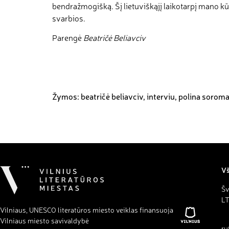
bendražmogišką. Šį lietuviškąjį laikotarpį mano kūr
svarbios.
Parengė
Beatričė Beliavciv
Žymos:
beatričė beliavciv
,
interviu
,
polina sorom
Vš
Šv
LT
Vilniaus, UNESCO literatūros miesto veiklas finansuoja
Vilniaus miesto savivaldybė
ru