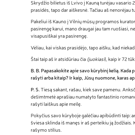
Skrydžio bilietus iš Lvivo į Kauną turėjau vasario 2
prasidės, tapo dar aiškesnė. Tačiau aš nenorėjau tuo
Pakeliui iš Kauno į Vilnių mūsų programos kuratori
pasirengę karui, mano draugai jau tam ruošiasi, ne
visapusiškai yra pasirengę.
Vėliau, kai viskas prasidėjo, tapo aišku, kad nieka
Štai taip aš ir atsidūriau čia
(juokiasi
), kaip ir 72 tū
B
.
B
.
Papasakokite apie savo kūrybinį kelią. Kada pr
rašyti arba kitaip? Ir kaip, Jūsų nuomone, karas a
P
.
S
.
Tiesą sakant, rašau, kiek save pamenu. Anksč
dešimtmetė aprašiau numatyto fantastinio romano s
rašyti laiškus apie meilę.
Pokyčius savo kūryboje galėčiau apibūdinti taip: an
šviesa sklinda iš manęs ir aš perteikiu ją žodžiais
rašymo stilius.