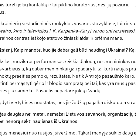
s turėti jokių kontaktų ir tai piktino kuratorius, nes, jų požiūriu – „
us.
ukrainiečių šeštadieninės mokyklos vasaros stovyklose, taip ir su
teatro, kino ir televizijos I. K. Karpenka-Karyj vardo universitetas)
krainos centras ieškojo atstovo žiniasklaidai ir priėmė mane.
ienį. Kaip manote, kuo jie dabar gali būti naudingi Ukrainai? Ką š
kslas, muzika ar performansas reiškia dialogą, nes menininkas nor
, svarbiausia, ką dabar menininkai gali padaryti, tai kurti naujas 
moktų praeities pamokų rezultatas. Ne tik Antrojo pasaulinio karo,
tinti permąstyti gėrio ir blogio sampratą bei tai, kas yra mūsų pa
 prieš jį užsimerkė. Pasaulis nepadarė jokių išvadų.
gdyti vertybines nuostatas, nes jie žodžių pagalba diskutuoja su an
au daugiau nei metai, nemažai Lietuvos savanorių organizacijų tol
ei nenorą sekti naujienas iš Ukrainos.
ėjus mėnesiui nuo rusijos įsiveržimo. Tąkart manyje sukilo daug 