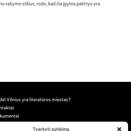
o rašymo stilius, rodo, kad čia įgytos patirtys yra
ėl Vilnius yra literatūros miestas?
ntaktai
kumentai
anorystė ir karjera
Tvarkyti sutikimą