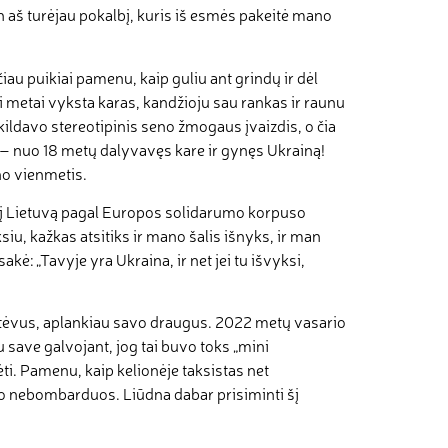
 aš turėjau pokalbį, kuris iš esmės pakeitė mano
ačiau puikiai pamenu, kaip guliu ant grindų ir dėl
metai vyksta karas, kandžioju sau rankas ir raunu
 kildavo stereotipinis seno žmogaus įvaizdis, o čia
 – nuo 18 metų dalyvavęs kare ir gynęs Ukrainą!
o vienmetis.
 į Lietuvą pagal Europos solidarumo korpuso
iu, kažkas atsitiks ir mano šalis išnyks, ir man
ė: „Tavyje yra Ukraina, ir net jei tu išvyksi,
tėvus, aplankiau savo draugus. 2022 metų vasario
save galvojant, jog tai buvo toks „mini
ėti. Pamenu, kaip kelionėje taksistas net
vo nebombarduos. Liūdna dabar prisiminti šį