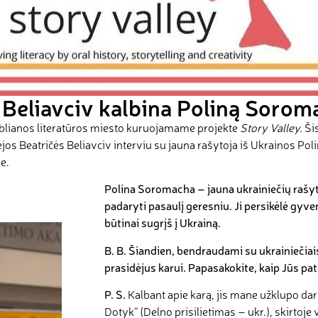
ė Beliavciv kalbina Poliną Soro
blianos literatūros miesto kuruojamame projekte
Story Valley.
Ši
tėjos Beatričės Beliavciv interviu su jauna rašytoja iš Ukrainos Po
je
.
Polina Soromacha
–
jauna ukrainiečių rašyto
padaryti pasaulį geresniu. Ji persikėlė gyven
būtinai sugrįš į Ukrainą.
B
.
B
.
Šiandien, bendraudami su ukrainiečia
prasidėjus karui. Papasakokite, kaip Jūs pat
P
.
S
.
Kalbant apie karą, jis mane užklupo da
Dotyk“ (Delno prisilietimas – ukr.), skirto