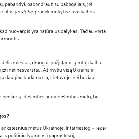
lmų, pabandyk pabendrauti su pabėgėliais, jei
erialus
youtube
, pradėk mokytis savo kalbos –
u, kad nuovargis yra natūralus dalykas. Tačiau verta
formuotis.
elis miestas, draugai, pažįstami, gimtoji kalba.
įžti net nesvarstau. Aš myliu visą Ukrainą ir
arau daugiau būdama čia, Lietuvoje, nei būčiau
po penkerių, dešimties ar dvidešimties metų, bet
ngos?
s ankstesnius metus Ukrainoje. Ir tai tiesiog –
wow
ia iš politinio lygmens į paprastesnį,