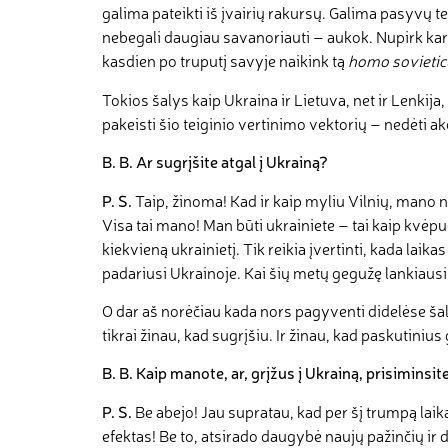
galima pateikti iš įvairių rakursų. Galima pasyvų t
nebegali daugiau savanoriauti – aukok. Nupirk kari
kasdien po truputį savyje naikink tą
homo sovietic
Tokios šalys kaip Ukraina ir Lietuva, net ir Lenkija
pakeisti šio teiginio vertinimo vektorių – nedėti ak
B
.
B
.
Ar sugrįšite atgal į Ukrainą
?
P
.
S
.
Taip, žinoma! Kad ir kaip myliu Vilnių, mano 
Visa tai mano! Man būti ukrainiete – tai kaip kvėpu
kiekvieną ukrainietį. Tik reikia įvertinti, kada la
padariusi Ukrainoje. Kai šių metų gegužę lankiausi 
O dar aš norėčiau kada nors pagyventi didelėse šal
tikrai žinau, kad sugrįšiu. Ir žinau, kad paskutin
B
.
B
.
Kaip manote, ar, grįžus į Ukrainą, prisiminsit
P. S.
Be abejo! Jau supratau, kad per šį trumpą laiką
efektas! Be to, atsirado daugybė naujų pažinčių ir dr