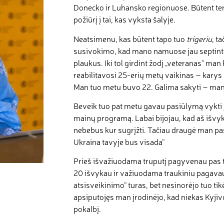
Donecko ir Luhansko regionuose. Būtent ten
požiūrį į tai, kas vyksta šalyje.
Neatsimenu, kas būtent tapo tuo
trigeriu
, t
susivokimo, kad mano namuose jau septinti 
plaukus. Iki tol girdint žodį „veteranas“ man
reabilitavosi 25-erių metų vaikinas – karys
Man tuo metu buvo 22. Galima sakyti – man
Beveik tuo pat metu gavau pasiūlymą vykti
mainų programą. Labai bijojau, kad aš išvyks
nebebus kur sugrįžti. Tačiau draugė man pasak
Ukraina tavyje bus visada“
Prieš išvažiuodama truputį pagyvenau pas 
20 išvykau ir važiuodama traukiniu pagavau 
atsisveikinimo“ turas, bet nesinorėjo tuo tik
apsiputojęs man įrodinėjo, kad niekas Kyji
pokalbį.