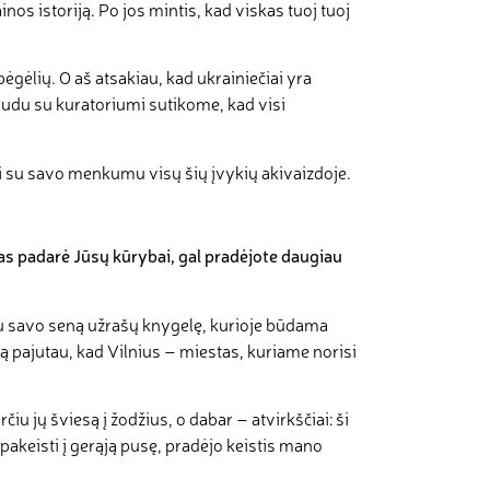
nos istoriją. Po jos mintis, kad viskas tuoj tuoj
gėlių. O aš atsakiau, kad ukrainiečiai yra
abudu su kuratoriumi sutikome, kad visi
yti su savo menkumu visų šių įvykių akivaizdoje.
aras padarė Jūsų kūrybai, gal pradėjote daugiau
au savo seną užrašų knygelę, kurioje būdama
 pajutau, kad Vilnius – miestas, kuriame norisi
u jų šviesą į žodžius, o dabar – atvirkščiai: ši
pakeisti į gerąją pusę, pradėjo keistis mano