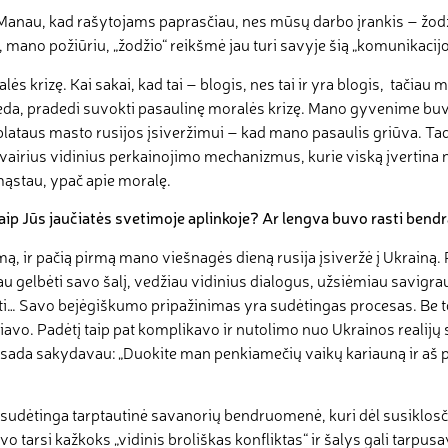
anau, kad rašytojams paprasčiau, nes mūsų darbo įrankis – žodži
 mano požiūriu, „žodžio“ reikšmė jau turi savyje šią „komunikacijo
krizę. Kai sakai, kad tai – blogis, nes tai ir yra blogis, tačiau m
 tai veda, pradedi suvokti pasaulinę moralės krizę. Mano gyvenime
ataus masto rusijos įsiveržimui – kad mano pasaulis griūva. Tad
vairius vidinius perkainojimo mechanizmus, kurie viską įvertina n
 mąstau, ypač apie moralę.
ip Jūs jaučiatės svetimoje aplinkoje? Ar lengva buvo rasti bendrą
, ir pačią pirmą mano viešnagės dieną rusija įsiveržė į Ukrainą.
 gelbėti savo šalį, vedžiau vidinius dialogus, užsiėmiau savigrau
oti… Savo bejėgiškumo pripažinimas yra sudėtingas procesas. Be t
noriavo. Padėtį taip pat komplikavo ir nutolimo nuo Ukrainos realij
sada sakydavau: „Duokite man penkiamečių vaikų kariauną ir aš pa
udėtinga tarptautinė savanorių bendruomenė, kuri dėl susiklosčius
o tarsi kažkoks „vidinis broliškas konfliktas“ ir šalys gali tarpusa