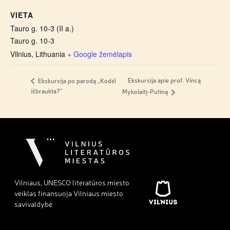
VIETA
Tauro g. 10-3 (II a.)
Tauro g. 10-3
Vilnius
,
Lithuania
+ Google žemėlapis
Ekskursija apie prof. Vincą
Ekskursija po parodą „Kodėl
išbraukta?”
Mykolaitį-Putiną
Vilniaus, UNESCO literatūros miesto
veiklas finansuoja Vilniaus miesto
savivaldybė