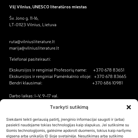
VšĮ Vilnius, UNESCO literatūros miestas
Šv. Jono g. 11-16,
LT-01123 Vilnius, Lietuva
ruta@vilniusliterature.lt
marija@vilniusliterature.lt
Telefonai pasiteirauti:
Ekskursijos ir renginiai Profesorių name: +370 678 83651
Ekskursijos ir renginiai Pamėnkalnio viloje: +370 678 83665
Bendri klausimai: +370 686 10981
Darbo laikas: I–V, 9–17 val.
Tvarkyti sutikimą
Kodėl Vilnius yra literatūros miestas?
Siekdami teikti geriausią patirtį, įrenginio informacijai saugoti ir (arba)
pasiekti naudojame tokias technologijas kaip slapukus. Jei sutiksime su
Kontaktai
šiomis technologijomis, galėsime apdoroti duomenis, tokius kaip naršymo
elgsena arba unikalūs ID šioje svetainėje. Nesutikimas arba sutikimo
Dokumentai