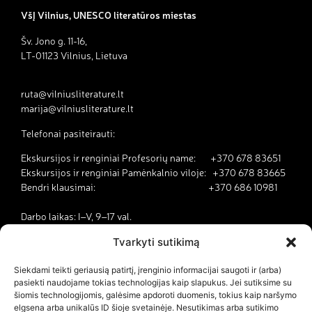
VšĮ Vilnius, UNESCO literatūros miestas
Šv. Jono g. 11-16,
LT-01123 Vilnius, Lietuva
ruta@vilniusliterature.lt
marija@vilniusliterature.lt
Telefonai pasiteirauti:
Ekskursijos ir renginiai Profesorių name: +370 678 83651
Ekskursijos ir renginiai Pamėnkalnio viloje: +370 678 83665
Bendri klausimai: +370 686 10981
Darbo laikas: I–V, 9–17 val.
Tvarkyti sutikimą
Kodėl Vilnius yra literatūros miestas?
Siekdami teikti geriausią patirtį, įrenginio informacijai saugoti ir (arba)
pasiekti naudojame tokias technologijas kaip slapukus. Jei sutiksime su
Kontaktai
šiomis technologijomis, galėsime apdoroti duomenis, tokius kaip naršymo
elgsena arba unikalūs ID šioje svetainėje. Nesutikimas arba sutikimo
Dokumentai