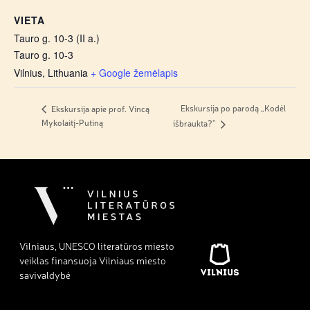
VIETA
Tauro g. 10-3 (II a.)
Tauro g. 10-3
Vilnius
,
Lithuania
+ Google žemėlapis
Ekskursija po parodą „Kodėl
Ekskursija apie prof. Vincą
Mykolaitį-Putiną
išbraukta?”
Vilniaus, UNESCO literatūros miesto
veiklas finansuoja Vilniaus miesto
savivaldybė