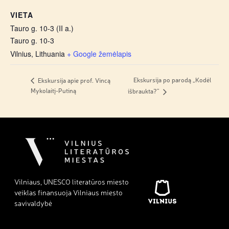
VIETA
Tauro g. 10-3 (II a.)
Tauro g. 10-3
Vilnius
,
Lithuania
+ Google žemėlapis
Ekskursija po parodą „Kodėl
Ekskursija apie prof. Vincą
Mykolaitį-Putiną
išbraukta?”
Vilniaus, UNESCO literatūros miesto
veiklas finansuoja Vilniaus miesto
savivaldybė