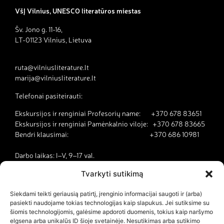
VšĮ Vilnius, UNESCO literatūros miestas
Šv. Jono g. 11-16,
LT-01123 Vilnius, Lietuva
ruta@vilniusliterature.lt
marija@vilniusliterature.lt
Telefonai pasiteirauti:
Ekskursijos ir renginiai Profesorių name: +370 678 83651
Ekskursijos ir renginiai Pamėnkalnio viloje: +370 678 83665
Bendri klausimai: +370 686 10981
Darbo laikas: I–V, 9–17 val.
Tvarkyti sutikimą
Kodėl Vilnius yra literatūros miestas?
Siekdami teikti geriausią patirtį, įrenginio informacijai saugoti ir (arba)
pasiekti naudojame tokias technologijas kaip slapukus. Jei sutiksime su
Kontaktai
šiomis technologijomis, galėsime apdoroti duomenis, tokius kaip naršymo
elgsena arba unikalūs ID šioje svetainėje. Nesutikimas arba sutikimo
Dokumentai