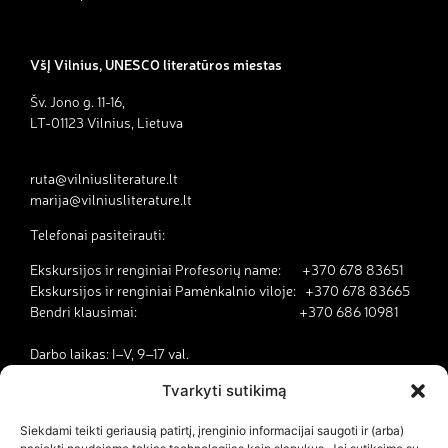
VšĮ Vilnius, UNESCO literatūros miestas
Šv. Jono g. 11-16,
LT-01123 Vilnius, Lietuva
ruta@vilniusliterature.lt
marija@vilniusliterature.lt
Telefonai pasiteirauti:
Ekskursijos ir renginiai Profesorių name: +370 678 83651
Ekskursijos ir renginiai Pamėnkalnio viloje: +370 678 83665
Bendri klausimai: +370 686 10981
Darbo laikas: I–V, 9–17 val.
Tvarkyti sutikimą
Kodėl Vilnius yra literatūros miestas?
Siekdami teikti geriausią patirtį, įrenginio informacijai saugoti ir (arba)