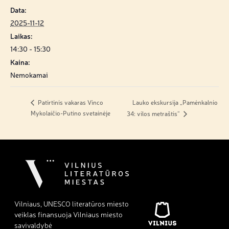
Data:
2025-11-12
Laikas:
14:30 - 15:30
Kaina:
Nemokamai
Lauko ekskursija „Pamėnkalnio
Patirtinis vakaras Vinco
Mykolaičio-Putino svetainėje
34: vilos metraštis“
Vilniaus, UNESCO literatūros miesto
veiklas finansuoja Vilniaus miesto
savivaldybė