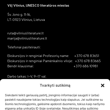
VšĮ Vilnius, UNESCO literatūros miestas
Šv. Jono g. 11-16,
LT-01123 Vilnius, Lietuva
ruta@vilniusliterature.lt
marija@vilniusliterature.lt
Telefonai pasiteirauti:
Ekskursijos ir renginiai Profesorių name: +370 678 83651
Ekskursijos ir renginiai Pamėnkalnio viloje: +370 678 83665
Bendri klausimai: +370 686 10981
Darbo laikas: I–V, 9–17 val.
Tvarkyti sutikimą
Kodėl Vilnius yra literatūros miestas?
Siekdami teikti geriausią patirtį, įrenginio informacijai saugoti ir (arba)
pasiekti naudojame tokias technologijas kaip slapukus. Jei sutiksime su
Kontaktai
šiomis technologijomis, galėsime apdoroti duomenis, tokius kaip naršymo
elgsena arba unikalūs ID šioje svetainėje. Nesutikimas arba sutikimo
Dokumentai