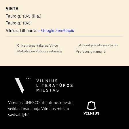
VIETA
Tauro g. 10-3 (II a.)
Tauro g. 10-3
Vilnius
,
Lithuania
+ Google žemėlapis
Apžvalginė ekskursija po
Patirtinis vakaras Vinco
Mykolaičio-Putino svetainėje
Profesorių namą
Vilniaus, UNESCO literatūros miesto
veiklas finansuoja Vilniaus miesto
savivaldybė