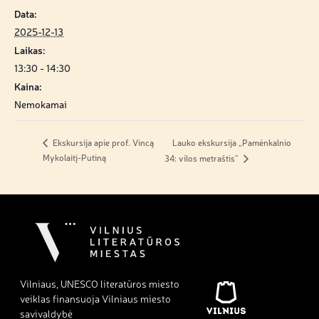
Data:
2025-12-13
Laikas:
13:30 - 14:30
Kaina:
Nemokamai
Lauko ekskursija „Pamėnkalnio
Ekskursija apie prof. Vincą
Mykolaitį-Putiną
34: vilos metraštis“
Vilniaus, UNESCO literatūros miesto
veiklas finansuoja Vilniaus miesto
savivaldybė