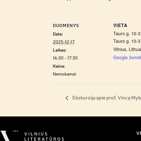
VIETA
DUOMENYS
Tauro g. 10-3 
Data:
Tauro g. 10-3
2025-12-17
Vilnius
,
Lithua
Laikas:
Google žemėl
16:30 - 17:30
Kaina:
Nemokamai
Ekskursija apie prof. Vincą Myk
Vš