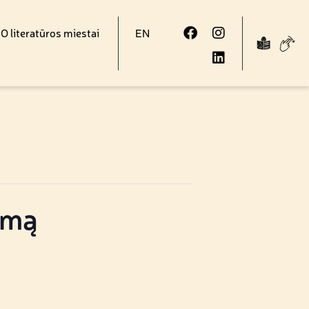
 literatūros miestai
EN
amą