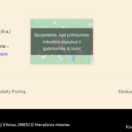
(II a.)
Spustelėkite, kad priimtumėte
rinkodara slapukus ir
nia
+
įgalintumėte šį turinį
apis
olaitį-Putiną
Ekskur
Į Vilnius, UNESCO literatūros miestas
Kod