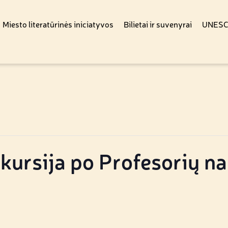
Miesto literatūrinės iniciatyvos
Bilietai ir suvenyrai
UNESCO
kursija po Profesorių n