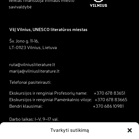
veiklas finansuoja Vilniaus miesto
savivaldybė
VšĮ Vilnius, UNESCO literatūros miestas
Šv. Jono g. 11-16,
LT-01123 Vilnius, Lietuva
ruta@vilniusliterature.lt
marija@vilniusliterature.lt
Telefonai pasiteirauti:
Ekskursijos ir renginiai Profesorių name: +370 678 83651
Ekskursijos ir renginiai Pamėnkalnio viloje: +370 678 83665
Bendri klausimai: +370 686 10981
Darbo laikas: I–V, 9–17 val.
Tvarkyti sutikimą