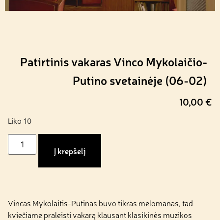
Patirtinis vakaras Vinco Mykolaičio-
Putino svetainėje (06-02)
10,00
€
Liko 10
Į krepšelį
Vincas Mykolaitis-Putinas buvo tikras melomanas, tad
kviečiame praleisti vakarą klausant klasikinės muzikos