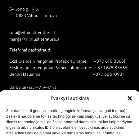
Šv. Jono g. 11-16,
LT-01123 Vilnius, Lietuva
ruta@vilniusliterature.lt
marija@vilniusliterature.lt
Telefonai pasiteirauti:
Ekskursijos ir renginiai Profesorių name: +370 678 83651
Ekskursijos ir renginiai Pamėnkalnio viloje: +370 678 83665
Bendri klausimai: +370 686 10981
Darbo laikas: I–V, 9–17 val.
Tvarkyti sutikimą
Kodėl Vilnius yra literatūros miestas?
Siekdami teikti geriausią patirtį, įrenginio informacijai saugoti ir (arba)
pasiekti naudojame tokias technologijas kaip slapukus. Jei sutiksime su
Kontaktai
šiomis technologijomis, galėsime apdoroti duomenis, tokius kaip naršymo
elgsena arba unikalūs ID šioje svetainėje. Nesutikimas arba sutikimo
Dokumentai
atšaukimas gali neigiamai paveikti tam tikras funkcijas ir funkcijas.
Savanorystė ir karjera