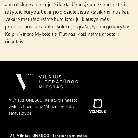
autentiškoje aplinkoje. Šį kartą dėmesį sutelksime ne tik į
rašytojo kūrybą, bet ir į jo didžiulę aistrą klasikinei muzikai.
Vakaro metu išgirsime buto istorijų, klausysimės
profesoriaus sukauptos kolekcijos įrašų, lydimų jo kūrybos.
Kaip ir Vincas Mykolaitis-Putinas, vaišinsime arbata ir
riešutais.
Vilniaus, UNESCO literatūros miesto
veiklas finansuoja Vilniaus miesto
savivaldybė
VšĮ Vilnius, UNESCO literatūros miestas