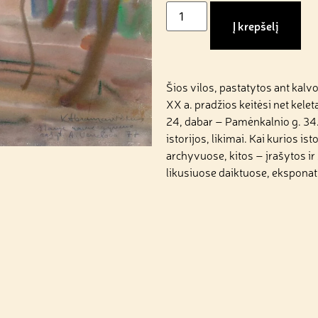
Į krepšelį
Šios vilos, pastatytos ant kal
XX a. pradžios keitėsi net kelet
24, dabar – Pamėnkalnio g. 34. K
istorijos, likimai. Kai kurios i
archyvuose, kitos – įrašytos ir
likusiuose daiktuose, ekspona