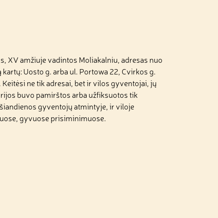
vos, XV amžiuje vadintos Moliakalniu, adresas nuo
ą kartų: Uosto g. arba ul. Portowa 22, Cvirkos g.
eitėsi ne tik adresai, bet ir vilos gyventojai, jų
storijos buvo pamirštos arba užfiksuotos tik
 šiandienos gyventojų atmintyje, ir viloje
tuose, gyvuose prisiminimuose.