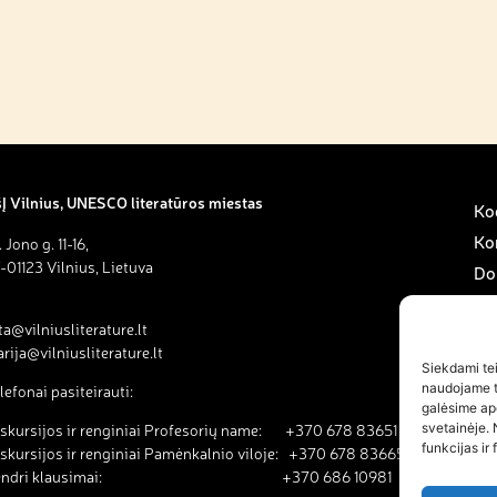
Į Vilnius, UNESCO literatūros miestas
Kod
Ko
. Jono g. 11-16,
-01123 Vilnius, Lietuva
Do
Sav
ta@vilniusliterature.lt
Pa
rija@vilniusliterature.lt
Na
Siekdami teik
naudojame to
lefonai pasiteirauti:
Na
galėsime ap
svetainėje. 
skursijos ir renginiai Profesorių name: +370 678 83651
funkcijas ir 
skursijos ir renginiai Pamėnkalnio viloje: +370 678 83665
endri klausimai: +370 686 10981