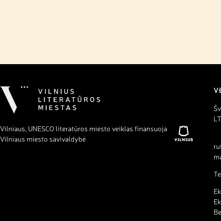
Vš
Šv
LT
Vilniaus, UNESCO literatūros miesto veiklas finansuoja
Vilniaus miesto savivaldybė
ru
ma
Te
Ek
Ek
B