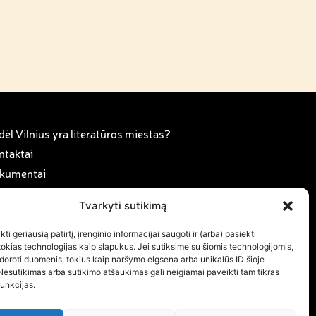
ėl Vilnius yra literatūros miestas?
ntaktai
kumentai
anorystė ir karjera
Tvarkyti sutikimą
rama
ujienos
ti geriausią patirtį, įrenginio informacijai saugoti ir (arba) pasiekti
kias technologijas kaip slapukus. Jei sutiksime su šiomis technologijomis,
ujienlaiškio prenumerata
doroti duomenis, tokius kaip naršymo elgsena arba unikalūs ID šioje
Nesutikimas arba sutikimo atšaukimas gali neigiamai paveikti tam tikras
funkcijas.