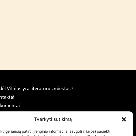
ėl Vilnius yra literatūros miestas?
ntaktai
kumentai
anorystė ir karjera
Tvarkyti sutikimą
rama
ujienos
ti geriausią patirtį, įrenginio informacijai saugoti ir (arba) pasiekti