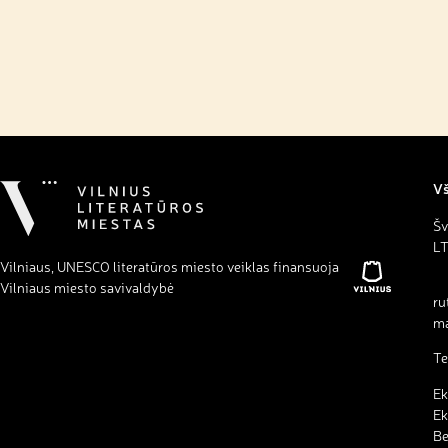
Vš
Šv
LT
Vilniaus, UNESCO literatūros miesto veiklas finansuoja
Vilniaus miesto savivaldybė
ru
ma
Te
Ek
Ek
B