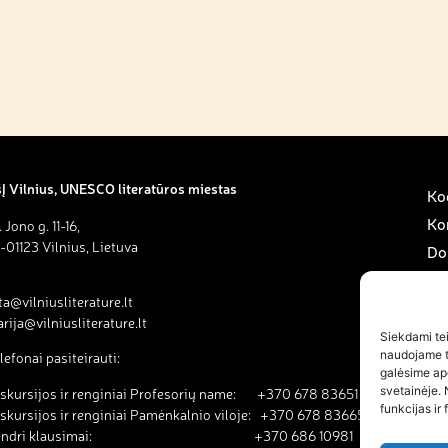
Į Vilnius, UNESCO literatūros miestas
Kod
Ko
. Jono g. 11-16,
-01123 Vilnius, Lietuva
Do
Sav
ta@vilniusliterature.lt
Pa
rija@vilniusliterature.lt
Na
Siekdami teik
naudojame to
lefonai pasiteirauti:
Na
galėsime ap
svetainėje. 
skursijos ir renginiai Profesorių name: +370 678 83651
funkcijas ir 
skursijos ir renginiai Pamėnkalnio viloje: +370 678 83665
endri klausimai: +370 686 10981