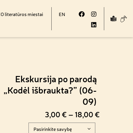
 literatūros miestai
EN
Ekskursija po parodą
„Kodėl išbraukta?” (06-
09)
3,00
€
–
18,00
€