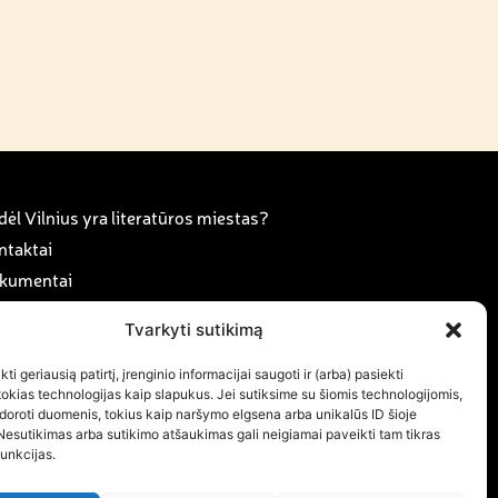
ėl Vilnius yra literatūros miestas?
ntaktai
kumentai
anorystė ir karjera
Tvarkyti sutikimą
rama
ujienos
ti geriausią patirtį, įrenginio informacijai saugoti ir (arba) pasiekti
kias technologijas kaip slapukus. Jei sutiksime su šiomis technologijomis,
ujienlaiškio prenumerata
doroti duomenis, tokius kaip naršymo elgsena arba unikalūs ID šioje
Nesutikimas arba sutikimo atšaukimas gali neigiamai paveikti tam tikras
funkcijas.