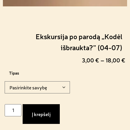
Ekskursija po parodą „Kodėl
išbraukta?” (04-07)
3,00
€
–
18,00
€
Tipas
Į krepšelį