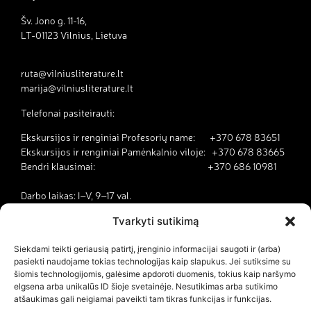
Šv. Jono g. 11-16,
LT-01123 Vilnius, Lietuva
ruta@vilniusliterature.lt
marija@vilniusliterature.lt
Telefonai pasiteirauti:
Ekskursijos ir renginiai Profesorių name: +370 678 83651
Ekskursijos ir renginiai Pamėnkalnio viloje: +370 678 83665
Bendri klausimai: +370 686 10981
Darbo laikas: I–V, 9–17 val.
Tvarkyti sutikimą
Kodėl Vilnius yra literatūros miestas?
Siekdami teikti geriausią patirtį, įrenginio informacijai saugoti ir (arba)
pasiekti naudojame tokias technologijas kaip slapukus. Jei sutiksime su
Kontaktai
šiomis technologijomis, galėsime apdoroti duomenis, tokius kaip naršymo
elgsena arba unikalūs ID šioje svetainėje. Nesutikimas arba sutikimo
Dokumentai
atšaukimas gali neigiamai paveikti tam tikras funkcijas ir funkcijas.
Savanorystė ir karjera