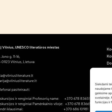
Į Vilnius, UNESCO literatūros miestas
Kod
Ko
. Jono g. 11-16,
-01123 Vilnius, Lietuva
Do
Sav
ta@vilniusliterature.lt
Pa
rija@vilniusliterature.lt
Na
Siekdami teik
naudojame to
lefonai pasiteirauti:
Na
galėsime ap
svetainėje. 
skursijos ir renginiai Profesorių name: +370 678 83651
funkcijas ir 
skursijos ir renginiai Pamėnkalnio viloje: +370 678 83665
endri klausimai: +370 686 10981