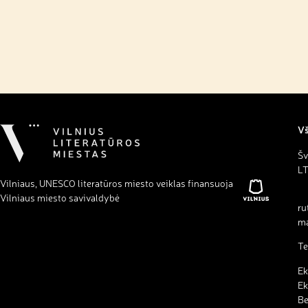
Vš
Šv
LT
Vilniaus, UNESCO literatūros miesto veiklas finansuoja
Vilniaus miesto savivaldybė
ru
ma
Te
Ek
Ek
B