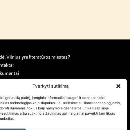
ėl Vilnius yra literatūros miestas?
ntaktai
kumentai
anorystė ir karjera
Tvarkyti sutikimą
rama
ujienos
ti geriausią patirtį, įrenginio informacijai saugoti ir (arba) pasiekti
kias technologijas kaip slapukus. Jei sutiksime su šiomis technologijomis,
ujienlaiškio prenumerata
doroti duomenis, tokius kaip naršymo elgsena arba unikalūs ID šioje
Nesutikimas arba sutikimo atšaukimas gali neigiamai paveikti tam tikras
funkcijas.