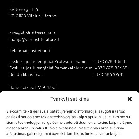
Šv. Jono g. 11-16,
LT-01123 Vilnius, Lietuva
ruta@vilniusliterature.lt
marija@vilniusliterature.lt
Telefonai pasiteirauti:
Ekskursijos ir renginiai Profesorių name: +370 678 83651
Ekskursijos ir renginiai Pamėnkalnio viloje: +370 678 83665
Bendri klausimai: +370 686 10981
Darbo laikas: I–V, 9–17 val.
Tvarkyti sutikimą
Kodėl Vilnius yra literatūros miestas?
Siekdami teikti geriausią patirtį, įrenginio informacijai saugoti ir (arba)
pasiekti naudojame tokias technologijas kaip slapukus. Jei sutiksime su
Kontaktai
šiomis technologijomis, galėsime apdoroti duomenis, tokius kaip naršymo
elgsena arba unikalūs ID šioje svetainėje. Nesutikimas arba sutikimo
Dokumentai
atšaukimas gali neigiamai paveikti tam tikras funkcijas ir funkcijas.
Savanorystė ir karjera