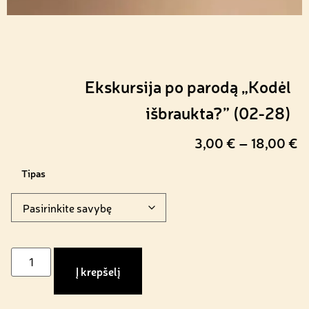
Ekskursija po parodą „Kodėl
išbraukta?” (02-28)
3,00
€
–
18,00
€
Tipas
Į krepšelį