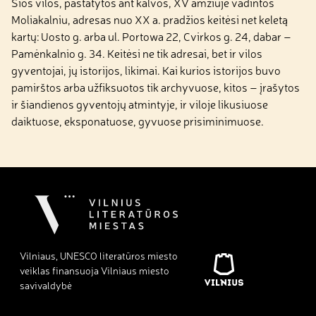
Šios vilos, pastatytos ant kalvos, XV amžiuje vadintos
Moliakalniu, adresas nuo XX a. pradžios keitėsi net keletą
kartų: Uosto g. arba ul. Portowa 22, Cvirkos g. 24, dabar –
Pamėnkalnio g. 34. Keitėsi ne tik adresai, bet ir vilos
gyventojai, jų istorijos, likimai. Kai kurios istorijos buvo
pamirštos arba užfiksuotos tik archyvuose, kitos – įrašytos
ir šiandienos gyventojų atmintyje, ir viloje likusiuose
daiktuose, eksponatuose, gyvuose prisiminimuose.
Vilniaus, UNESCO literatūros miesto
veiklas finansuoja Vilniaus miesto
savivaldybė