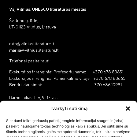
VšĮ Vilnius, UNESCO literatūros miestas
Šv. Jono g. 11-16,
LT-01123 Vilnius, Lietuva
ruta@vilniusliterature.lt
marija@vilniusliterature.lt
Telefonai pasiteirauti:
Ekskursijos ir renginiai Profesorių name: +370 678 83651
Ekskursijos ir renginiai Pamėnkalnio viloje: +370 678 83665
Bendri klausimai: +370 686 10981
Darbo laikas: I–V, 9–17 val.
Tvarkyti sutikimą
Kodėl Vilnius yra literatūros miestas?
Siekdami teikti geriausią patirtį, įrenginio informacijai saugoti ir (arba)
pasiekti naudojame tokias technologijas kaip slapukus. Jei sutiksime su
Kontaktai
šiomis technologijomis, galėsime apdoroti duomenis, tokius kaip naršymo