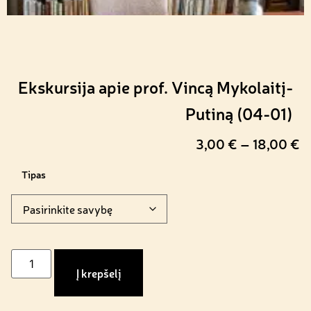
Ekskursija apie prof. Vincą Mykolaitį-
Putiną (04-01)
3,00
€
–
18,00
€
Tipas
Į krepšelį