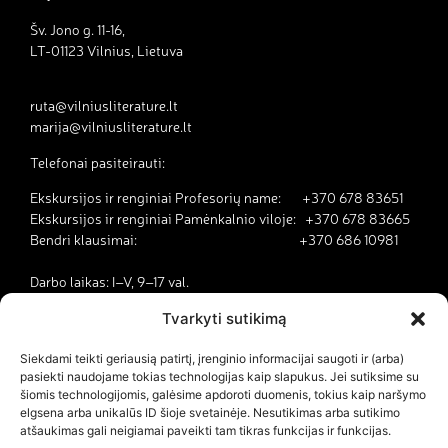
Šv. Jono g. 11-16,
LT-01123 Vilnius, Lietuva
ruta@vilniusliterature.lt
marija@vilniusliterature.lt
Telefonai pasiteirauti:
Ekskursijos ir renginiai Profesorių name: +370 678 83651
Ekskursijos ir renginiai Pamėnkalnio viloje: +370 678 83665
Bendri klausimai: +370 686 10981
Darbo laikas: I–V, 9–17 val.
Tvarkyti sutikimą
Kodėl Vilnius yra literatūros miestas?
Siekdami teikti geriausią patirtį, įrenginio informacijai saugoti ir (arba)
pasiekti naudojame tokias technologijas kaip slapukus. Jei sutiksime su
Kontaktai
šiomis technologijomis, galėsime apdoroti duomenis, tokius kaip naršymo
elgsena arba unikalūs ID šioje svetainėje. Nesutikimas arba sutikimo
Dokumentai
atšaukimas gali neigiamai paveikti tam tikras funkcijas ir funkcijas.
Savanorystė ir karjera