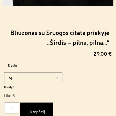
Bliuzonas su Sruogos citata priekyje
„Širdis – pilna, pilna…“
29,00
€
Dydis
Išvalyti
Liko 6
Į krepšelį