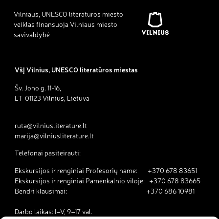
Vilniaus, UNESCO literatūros miesto
veiklas finansuoja Vilniaus miesto
savivaldybė
VšĮ Vilnius, UNESCO literatūros miestas
Šv. Jono g. 11-16,
LT-01123 Vilnius, Lietuva
ruta@vilniusliterature.lt
marija@vilniusliterature.lt
Telefonai pasiteirauti:
Ekskursijos ir renginiai Profesorių name: +370 678 83651
Ekskursijos ir renginiai Pamėnkalnio viloje: +370 678 83665
Bendri klausimai: +370 686 10981
Darbo laikas: I–V, 9–17 val.