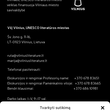
veiklas finansuoja Vilniaus miesto
savivaldybė
VšĮ Vilnius, UNESCO literatūros miestas
Šv. Jono g. 11-16,
LT-01123 Vilnius, Lietuva
ruta@vilniusliterature.lt
marija@vilniusliterature.lt
Telefonai pasiteirauti:
Ekskursijos ir renginiai Profesorių name: +370 678 83651
Ekskursijos ir renginiai Pamėnkalnio viloje: +370 678 83665
Bendri klausimai: +370 686 10981
Darbo laikas: I–V, 9–17 val.
Tvarkyti sutikimą