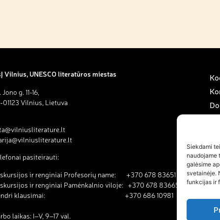
Į Vilnius, UNESCO literatūros miestas
Kod
Ko
. Jono g. 11-16,
-01123 Vilnius, Lietuva
Do
Sav
ta@vilniusliterature.lt
Pa
rija@vilniusliterature.lt
Na
Siekdami teik
naudojame to
lefonai pasiteirauti:
Na
galėsime ap
svetainėje. 
skursijos ir renginiai Profesorių name: +370 678 83651
funkcijas ir 
skursijos ir renginiai Pamėnkalnio viloje: +370 678 83665
endri klausimai: +370 686 10981
P
rbo laikas: I–V, 9–17 val.