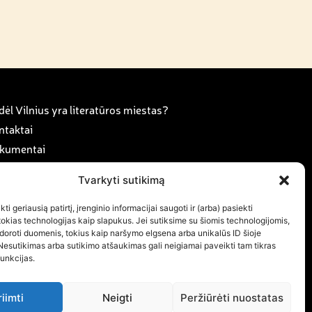
ėl Vilnius yra literatūros miestas?
ntaktai
kumentai
anorystė ir karjera
Tvarkyti sutikimą
rama
ujienos
ti geriausią patirtį, įrenginio informacijai saugoti ir (arba) pasiekti
kias technologijas kaip slapukus. Jei sutiksime su šiomis technologijomis,
ujienlaiškio prenumerata
doroti duomenis, tokius kaip naršymo elgsena arba unikalūs ID šioje
Nesutikimas arba sutikimo atšaukimas gali neigiamai paveikti tam tikras
funkcijas.
riimti
Neigti
Peržiūrėti nuostatas