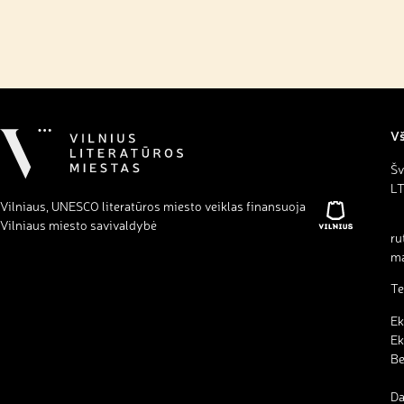
Vš
Šv
LT
Vilniaus, UNESCO literatūros miesto veiklas finansuoja
Vilniaus miesto savivaldybė
ru
ma
Te
Ek
Ek
B
Da