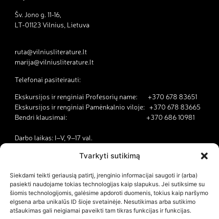
Šv. Jono g. 11-16,
LT-01123 Vilnius, Lietuva
ruta@vilniusliterature.lt
marija@vilniusliterature.lt
Telefonai pasiteirauti:
Ekskursijos ir renginiai Profesorių name: +370 678 83651
Ekskursijos ir renginiai Pamėnkalnio viloje: +370 678 83665
Bendri klausimai: +370 686 10981
Darbo laikas: I–V, 9–17 val.
Tvarkyti sutikimą
Kodėl Vilnius yra literatūros miestas?
Siekdami teikti geriausią patirtį, įrenginio informacijai saugoti ir (arba)
pasiekti naudojame tokias technologijas kaip slapukus. Jei sutiksime su
Kontaktai
šiomis technologijomis, galėsime apdoroti duomenis, tokius kaip naršymo
elgsena arba unikalūs ID šioje svetainėje. Nesutikimas arba sutikimo
Dokumentai
atšaukimas gali neigiamai paveikti tam tikras funkcijas ir funkcijas.
Savanorystė ir karjera