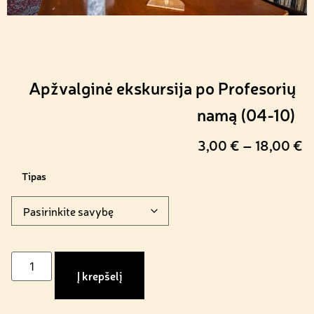
Apžvalginė ekskursija po Profesorių
namą (04-10)
3,00
€
–
18,00
€
Tipas
Į krepšelį