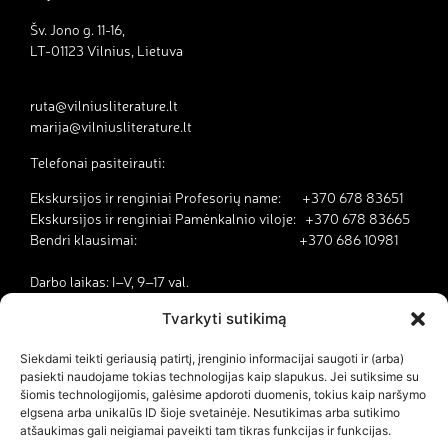
Šv. Jono g. 11-16,
LT-01123 Vilnius, Lietuva
ruta@vilniusliterature.lt
marija@vilniusliterature.lt
Telefonai pasiteirauti:
Ekskursijos ir renginiai Profesorių name: +370 678 83651
Ekskursijos ir renginiai Pamėnkalnio viloje: +370 678 83665
Bendri klausimai: +370 686 10981
Darbo laikas: I–V, 9–17 val.
Tvarkyti sutikimą
Kodėl Vilnius yra literatūros miestas?
Siekdami teikti geriausią patirtį, įrenginio informacijai saugoti ir (arba)
pasiekti naudojame tokias technologijas kaip slapukus. Jei sutiksime su
Kontaktai
šiomis technologijomis, galėsime apdoroti duomenis, tokius kaip naršymo
elgsena arba unikalūs ID šioje svetainėje. Nesutikimas arba sutikimo
Dokumentai
atšaukimas gali neigiamai paveikti tam tikras funkcijas ir funkcijas.
Savanorystė ir karjera