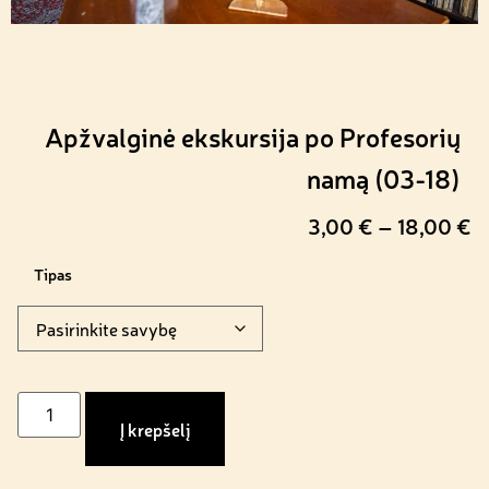
Apžvalginė ekskursija po Profesorių
namą (03-18)
3,00
€
–
18,00
€
Tipas
Į krepšelį