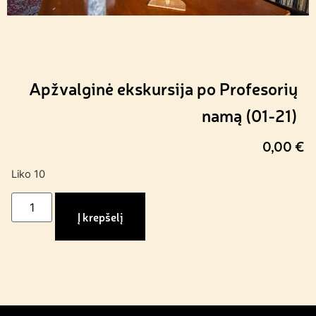
Apžvalginė ekskursija po Profesorių
namą (01-21)
0,00
€
Liko 10
Į krepšelį