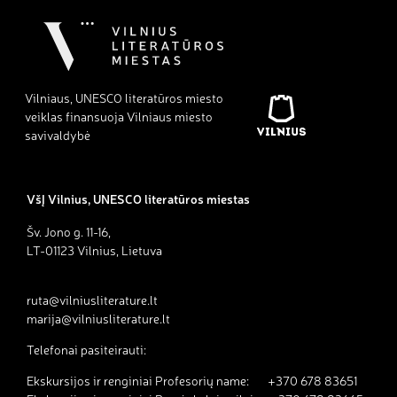
Vilniaus, UNESCO literatūros miesto
veiklas finansuoja Vilniaus miesto
savivaldybė
VšĮ Vilnius, UNESCO literatūros miestas
Šv. Jono g. 11-16,
LT-01123 Vilnius, Lietuva
ruta@vilniusliterature.lt
marija@vilniusliterature.lt
Telefonai pasiteirauti:
Ekskursijos ir renginiai Profesorių name: +370 678 83651