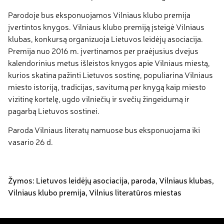
Parodoje bus eksponuojamos Vilniaus klubo premija
įvertintos knygos. Vilniaus klubo premiją įsteigė Vilniaus
klubas, konkursą organizuoja Lietuvos leidėjų asociacija.
Premija nuo 2016 m. įvertinamos per praėjusius dvejus
kalendorinius metus išleistos knygos apie Vilniaus miestą,
kurios skatina pažinti Lietuvos sostinę, populiarina Vilniaus
miesto istoriją, tradicijas, savitumą per knygą kaip miesto
vizitinę kortelę, ugdo vilniečių ir svečių žingeidumą ir
pagarbą Lietuvos sostinei.
Paroda Vilniaus literatų namuose bus eksponuojama iki
vasario 26 d.
Žymos:
Lietuvos leidėjų asociacija
,
paroda
,
Vilniaus klubas
,
Vilniaus klubo premija
,
Vilnius literatūros miestas