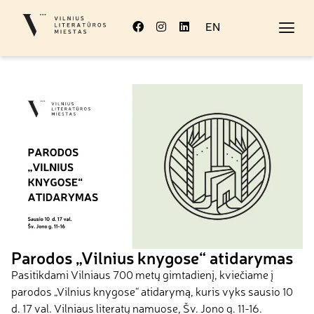
EN
Parodos „Vilnius knygose“ atidarymas
Pasitikdami Vilniaus 700 metų gimtadienį, kviečiame į
parodos „Vilnius knygose“ atidarymą, kuris vyks sausio 10
d. 17 val. Vilniaus literatų namuose, Šv. Jono g. 11-16.