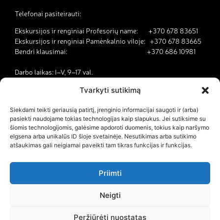
Telefonai pasiteirauti:
Ekskursijos ir renginiai Profesorių name: +370 678 83651
Ekskursijos ir renginiai Pamėnkalnio viloje: +370 678 83665
Bendri klausimai: +370 686 10981
Darbo laikas: I–V, 9–17 val.
Tvarkyti sutikimą
Kodėl Vilnius yra literatūros miestas?
Siekdami teikti geriausią patirtį, įrenginio informacijai saugoti ir (arba)
pasiekti naudojame tokias technologijas kaip slapukus. Jei sutiksime su
Kontaktai
šiomis technologijomis, galėsime apdoroti duomenis, tokius kaip naršymo
elgsena arba unikalūs ID šioje svetainėje. Nesutikimas arba sutikimo
Dokumentai
atšaukimas gali neigiamai paveikti tam tikras funkcijas ir funkcijas.
Savanorystė ir karjera
Parama
Priimti
Naujienos
Naujienlaiškio prenumerata
Neigti
Peržiūrėti nuostatas