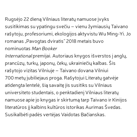
Rugsėjo 22 dieną Vilniaus literatų namuose įvyks
susitikimas su ypatingu svečiu – vienu žymiausių Taivano
rašytoju, profesoriumi, ekologijos aktyvistu Wu Ming-Yi. Jo
romanas „Pavogtas dviratis“ 2018 metais buvo
nominuotas
Man Booker
International
premijai. Autoriaus knygos išverstos į anglų,
prancūzų, turkų, japonų, čekų, ukrainiečių kalbas. Šis
rašytojo vizitas Vilniuje – Taivano dovana Vilniui
700 metų jubiliejaus proga. Rašytojui Literatų gatvėje
atidengta lentelė, šią savaitę jis susitiks su Vilniaus
universiteto studentais, o penktadienį Vilniaus literatų
namuose apie jo knygas ir skirtumą tarp Taivano ir Kinijos
literatūros jį kalbins kultūros istorikas Aurimas Švedas.
Susikalbėti padės vertėjas Vaidotas Bačianskas.