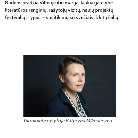
Rudens pradžia Vilniuje itin marga: laukia gausybė
literatūros renginių, rašytojų vizitų, naujų projektų,
festivalių ir ypač – susitikimų su svečiais iš kitų šalių.
Ukrainietė rašytoja Kateryna MIkhalicyna