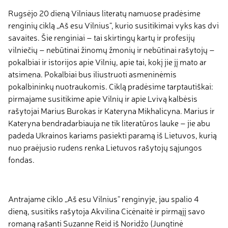
Rugsėjo 20 dieną Vilniaus literatų namuose pradėsime
renginių ciklą „Aš esu Vilnius“, kurio susitikimai vyks kas dvi
savaites. Šie renginiai – tai skirtingų kartų ir profesijų
vilniečių – nebūtinai žinomų žmonių ir nebūtinai rašytojų –
pokalbiai ir istorijos apie Vilnių, apie tai, kokį jie jį mato ar
atsimena. Pokalbiai bus iliustruoti asmeninėmis
pokalbininkų nuotraukomis. Ciklą pradėsime tarptautiškai:
pirmajame susitikime apie Vilnių ir apie Lvivą kalbėsis
rašytojai Marius Burokas ir Kateryna Mikhalicyna. Marius ir
Kateryna bendradarbiauja ne tik literatūros lauke – jie abu
padeda Ukrainos kariams pasiekti paramą iš Lietuvos, kurią
nuo praėjusio rudens renka Lietuvos rašytojų sąjungos
fondas.
Antrajame ciklo „Aš esu Vilnius“ renginyje, jau spalio 4
dieną, susitiks rašytoja Akvilina Cicėnaitė ir pirmąjį savo
romaną rašanti Suzanne Reid iš Noridžo (Jungtinė