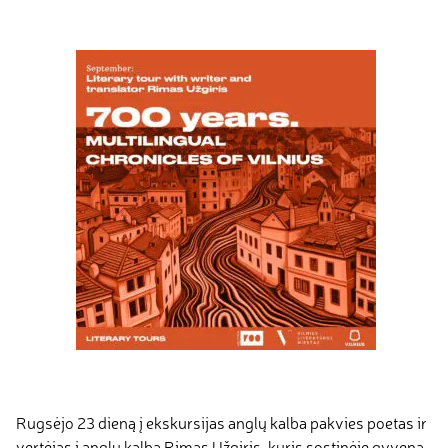
Rugsėjo 23 dieną į ekskursijas anglų kalba pakvies poetas ir
vertėjas į anglų kalbą Rimas Užgiris, kuris sostinėje gyvena