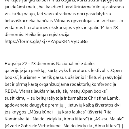
jau dešimt metų, bet kasdien literatūriniame Vilniuje atranda
vis kažką naujo, tad savo atradimais nori pasidalyti su
lietuviškai nekalbančiais Vilniaus gyventojais ar svečiais. Jo
vedamos literatūrinės ekskursijos vyks ir spalio 14 bei 28
dienomis. Reikalinga registracija:
https://forms.gle/xj7P2ApuKRNVyD5B6
Rugsėjo 22–23 dienomis Nacionalinėje dailės
galerijoje jau penktąjį kartą vyks literatūros festivalis „Open
books“, kuriame – ne tik garsūs užsienio ir lietuvių rašytojai,
bet ir pirmą kartą organizuojama redaktorių konferencija
REDA. Vienas laukiamiausių šių metų „Open books“
susitikimų – su britų rašytoja ir žurnaliste Christina Lamb,
apdovanota daugybe premijų. Į lietuvių kalbą išverstos dvi
jos knygos: „Mūsų kūnai – jų karo laukas“ (išvertė Rita
Kaminskaitė, išleido leidykla „Alma littera“) ir „Aš esu Malala“
(išvertė Gabrielė Virbickienė, išleido leidykla „Alma littera“). Į