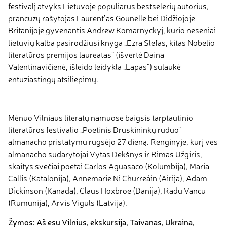
festivalį atvyks Lietuvoje populiarus bestselerių autorius,
prancūzų rašytojas Laurentʼas Gounelle bei Didžiojoje
Britanijoje gyvenantis Andrew Komarnyckyj, kurio neseniai
lietuvių kalba pasirodžiusi knyga „Ezra Slefas, kitas Nobelio
literatūros premijos laureatas“ (išvertė Daina
Valentinavičienė, išleido leidykla „Lapas“) sulaukė
entuziastingų atsiliepimų.
Mėnuo Vilniaus literatų namuose baigsis tarptautinio
literatūros festivalio „Poetinis Druskininkų ruduo“
almanacho pristatymu rugsėjo 27 dieną. Renginyje, kurį ves
almanacho sudarytojai Vytas Dekšnys ir Rimas Užgiris,
skaitys svečiai poetai Carlos Aguasaco (Kolumbija), Maria
Callís (Katalonija), Annemarie Ni Churreáin (Airija), Adam
Dickinson (Kanada), Claus Hoxbroe (Danija), Radu Vancu
(Rumunija), Arvis Viguls (Latvija).
Žymos:
Aš esu Vilnius
,
ekskursija
,
Taivanas
,
Ukraina
,