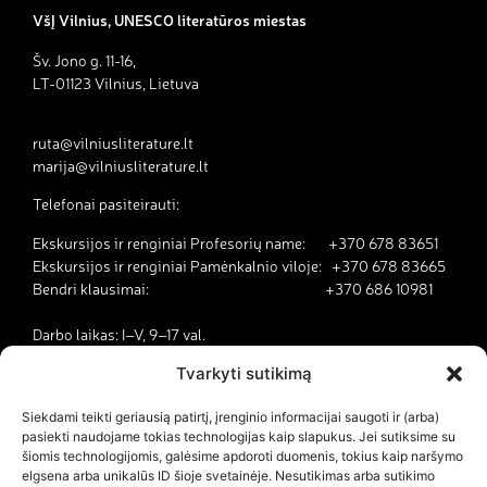
VšĮ Vilnius, UNESCO literatūros miestas
Šv. Jono g. 11-16,
LT-01123 Vilnius, Lietuva
ruta@vilniusliterature.lt
marija@vilniusliterature.lt
Telefonai pasiteirauti:
Ekskursijos ir renginiai Profesorių name: +370 678 83651
Ekskursijos ir renginiai Pamėnkalnio viloje: +370 678 83665
Bendri klausimai: +370 686 10981
Darbo laikas: I–V, 9–17 val.
Tvarkyti sutikimą
Kodėl Vilnius yra literatūros miestas?
Siekdami teikti geriausią patirtį, įrenginio informacijai saugoti ir (arba)
pasiekti naudojame tokias technologijas kaip slapukus. Jei sutiksime su
Kontaktai
šiomis technologijomis, galėsime apdoroti duomenis, tokius kaip naršymo
elgsena arba unikalūs ID šioje svetainėje. Nesutikimas arba sutikimo
Dokumentai