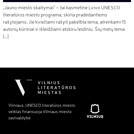
„Jauno miesto skaitymai“ – tai kasmetinė Lvivo UNESCO
literatūros miesto programa, skirta pradedantiems
rašytojams. Jie kviečiami rašyti pakelbta tema, atrenkami 15
autorių kūriniai ir išleidžiami atskiru leidiniu. Šių metų tema
[…]
Vilniaus, UNESCO literatūros miesto
veiklas finansuoja Vilniaus miesto
savivaldybė