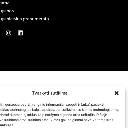
rama
ujienos
ujienlaiškio prenumerata
Tvarkyti sutikimą
ti geriausią patirtį, įrenginio informacijai saugoti ir (arba) pasiekti
kias technologijas kaip slapukus. Jei sutiksime su šiomis technologijomis,
doroti duomenis, tokius kaip naršymo elgsena arba unikalūs ID šioje
Nesutikimas arba sutikimo atšaukimas gali neigiamai paveikti tam tikras
funkcijas.