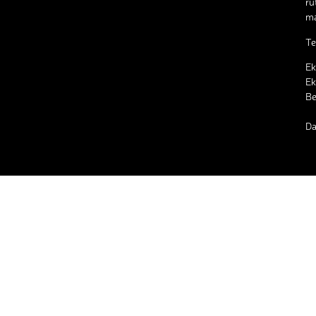
ru
ma
Te
Ek
Ek
B
Da