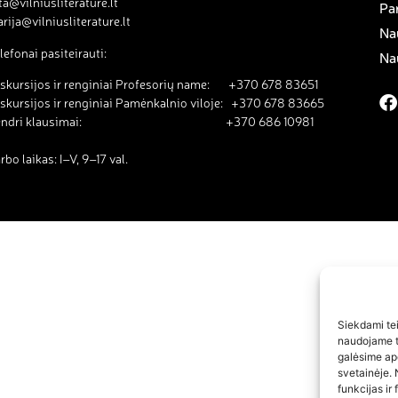
ta@vilniusliterature.lt
Pa
rija@vilniusliterature.lt
Na
lefonai pasiteirauti:
Na
skursijos ir renginiai Profesorių name: +370 678 83651
skursijos ir renginiai Pamėnkalnio viloje: +370 678 83665
endri klausimai: +370 686 10981
rbo laikas: I–V, 9–17 val.
Siekdami teik
naudojame to
galėsime ap
svetainėje. 
funkcijas ir 