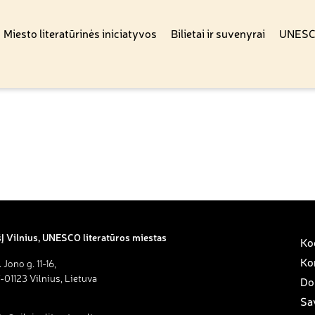
Miesto literatūrinės iniciatyvos
Bilietai ir suvenyrai
UNESCO
Į Vilnius, UNESCO literatūros miestas
Kod
Ko
. Jono g. 11-16,
-01123 Vilnius, Lietuva
Do
Sav