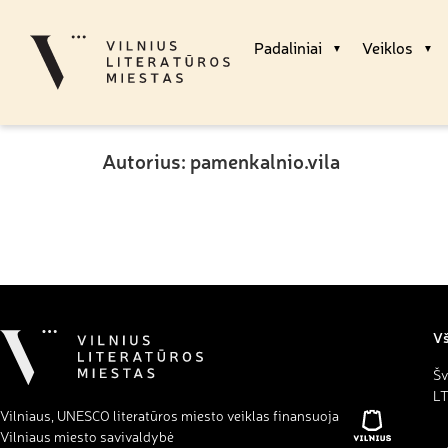
Padaliniai
Veiklos
Autorius:
pamenkalnio.vila
Vš
Šv
LT
Vilniaus, UNESCO literatūros miesto veiklas finansuoja
Vilniaus miesto savivaldybė