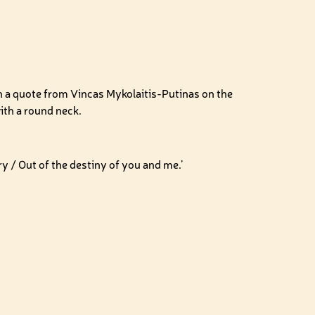
h a quote from Vincas Mykolaitis-Putinas on the
ith a round neck.
ory / Out of the destiny of you and me.’