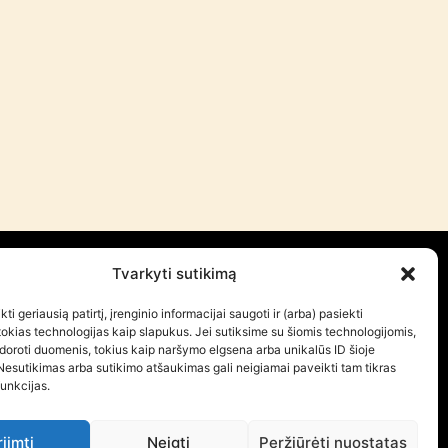
Tvarkyti sutikimą
ws
ti geriausią patirtį, įrenginio informacijai saugoti ir (arba) pasiekti
erary initiatives
kias technologijas kaip slapukus. Jei sutiksime su šiomis technologijomis,
ies of literature
doroti duomenis, tokius kaip naršymo elgsena arba unikalūs ID šioje
Nesutikimas arba sutikimo atšaukimas gali neigiamai paveikti tam tikras
ntacts
funkcijas.
riimti
Neigti
Peržiūrėti nuostatas