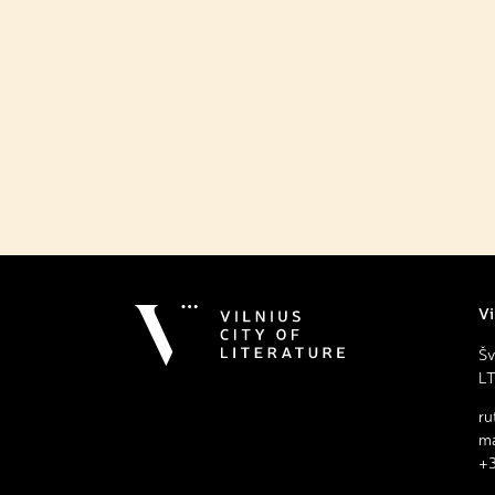
Vi
Šv
LT
ru
ma
+3