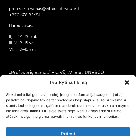
profesoriu.namas@vilniusliterature.lt
+370 678 83651
Darbo laikas:
II, 12–20 val.
III–V, 9–18 val.
VI, 10–15 val.
„Profesorių namas“ yra VšĮ „Vilnius UNESCO
literatūros miestas“ padalinys.
Tvarkyti sutikimą
Apie
Siekdami teikti geriausią patirtį, įrenginio informacijai saugoti ir (arba)
pasiekti naudojame tokias technologijas kaip slapukus. Jei sutiksime su
Ekskursijos
šiomis technologijomis, galėsime apdoroti duomenis, tokius kaip naršymo
Edukacijos
elgsena arba unikalūs ID šioje svetainėje. Nesutikimas arba sutikimo
atšaukimas gali neigiamai paveikti tam tikras funkcijas ir funkcijas.
Naujienos
Savanorystė ir karjera
Priimti
Bilietai