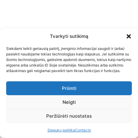
Tvarkyti sutikimą
Siekdami teikti geriausią patirtį, įrenginio informacijai saugoti ir (arba)
pasiekti naudojame tokias technologijas kaip slapukus. Jei sutiksime su
šiomis technologijomis, galėsime apdoroti duomenis, tokius kaip naršymo
elgsena arba unikalūs ID šioje svetainėje. Nesutikimas arba sutikimo
atšaukimas gali neigiamai paveikti tam tikras funkcijas ir funkcijas.
Priimti
Neigti
Peržiūrėti nuostatas
Slapukų politika
Contacts