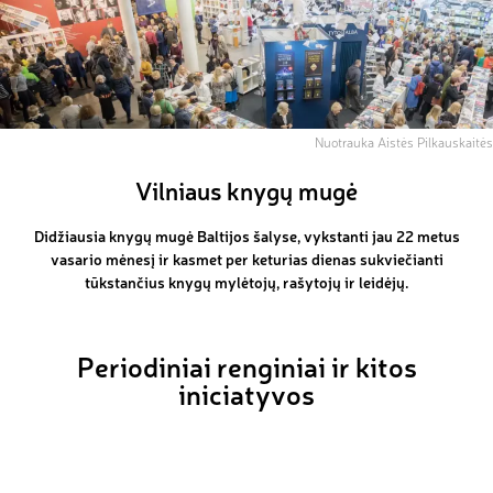
Nuotrauka Aistės Pilkauskaitės
Vilniaus knygų mugė
Didžiausia knygų mugė Baltijos šalyse, vykstanti jau 22 metus
vasario mėnesį ir kasmet per keturias dienas sukviečianti
tūkstančius knygų mylėtojų, rašytojų ir leidėjų.
Periodiniai renginiai ir kitos
iniciatyvos